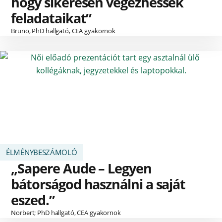
hogy sikeresen végezhessék
feladataikat”
Bruno, PhD hallgató, CEA gyakornok
ÉLMÉNYBESZÁMOLÓ
„Sapere Aude – Legyen
bátorságod használni a saját
eszed.”
Norbert; PhD hallgató, CEA gyakornok