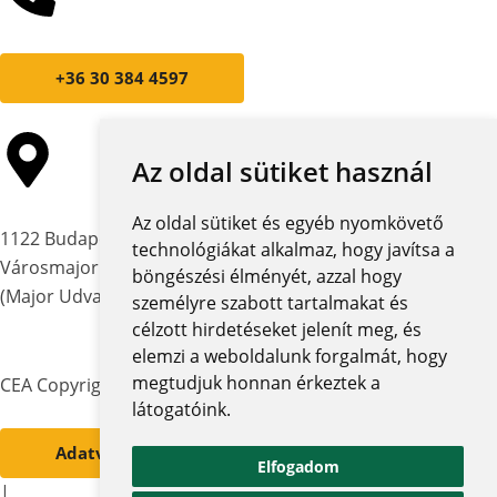
+36 30 384 4597
Az oldal sütiket használ
Az oldal sütiket és egyéb nyomkövető
1122 Budapest,
technológiákat alkalmaz, hogy javítsa a
Városmajor utca 12-14.
böngészési élményét, azzal hogy
(Major Udvar Irodaház)
személyre szabott tartalmakat és
célzott hirdetéseket jelenít meg, és
elemzi a weboldalunk forgalmát, hogy
megtudjuk honnan érkeztek a
CEA Copyright © 2026 | Minden jog fenntartva
látogatóink.
Adatvédelmi szabályzat és tájékoztatók
Elfogadom
|