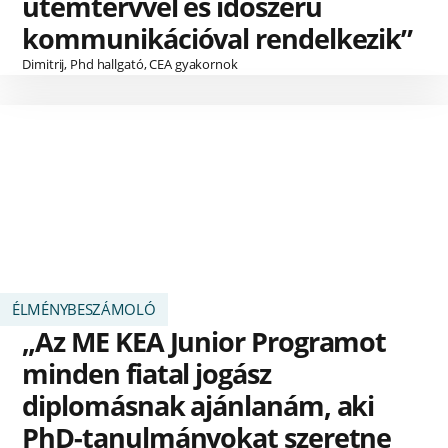
ütemtervvel és időszerű
kommunikációval rendelkezik”
Dimitrij, Phd hallgató, CEA gyakornok
ÉLMÉNYBESZÁMOLÓ
„Az ME KEA Junior Programot
minden fiatal jogász
diplomásnak ajánlanám, aki
PhD-tanulmányokat szeretne