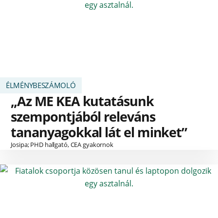
ÉLMÉNYBESZÁMOLÓ
„Az ME KEA kutatásunk
szempontjából releváns
tananyagokkal lát el minket”
Josipa; PHD hallgató, CEA gyakornok