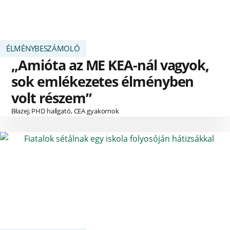
ÉLMÉNYBESZÁMOLÓ
„Amióta az ME KEA-nál vagyok,
sok emlékezetes élményben
volt részem”
Błażej; PHD hallgató, CEA gyakornok