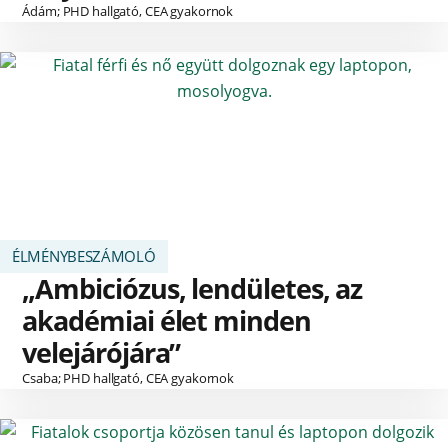
Ádám; PHD hallgató, CEA gyakornok
ÉLMÉNYBESZÁMOLÓ
„Ambiciózus, lendületes, az
akadémiai élet minden
velejárójára”
Csaba; PHD hallgató, CEA gyakornok