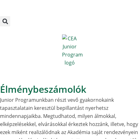
Megszakítás
Skip
to
content
Élménybeszámolók
Junior Programunkban részt vevő gyakornokaink
tapasztalatain keresztül bepillantást nyerhetsz
mindennapjaikba. Megtudhatod, milyen álmokkal,
elképzelésekkel, elvárásokkal érkeztek hozzánk, illetve, hogy
ezek miként realizálódnak az Akadémia saját rendezvényein