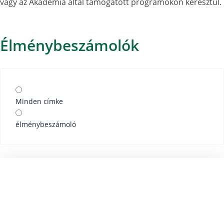
vagy az Akadémia által támogatott programokon keresztül.
Élménybeszámolók
Minden címke
élménybeszámoló