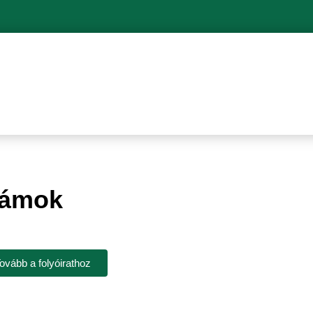
zámok
ovább a folyóirathoz