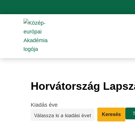
Skip
to
content
Horvátország Laps
Kiadás éve
T
Keresés