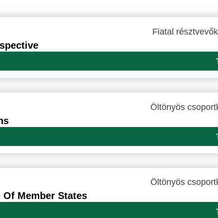
rspective
ns
e Of Member States