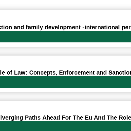
Oldal
Oldal
Oldal
Oldal
Oldal
ction and family development -international pe
ule of Law: Concepts, Enforcement and Sanctio
iverging Paths Ahead For The Eu And The Rol