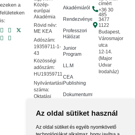
címért
ezeken a
Közép-
Akadémiáról
+36 30
európai
felületeken
485
Akadémia
Rendezvények
3477
is:
Rövid név:
1122
Professzori
ME KEA
Budapest,
Hálózat
Városmajor
Adószám:
utca
19359711-1-
Junior
12-14.
43
Program
(Major
Közösségi
Udvar
LL.M
adószám:
Irodaház)
HU19359711
CEA
Nyilvántartási
Publishing
száma:
Dokumentumtár
Oktatási
Hivatal
Kapcsolat
FNYF/419-
Az oldal sütiket használ
Közérdekű
4/2023
adatok
Székhely:
Az oldal sütiket és egyéb nyomkövető
1122
Közadatkereső
technológiákat alkalmaz, hogy javítsa a