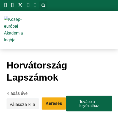
Skip
to
content
Horvátország
Lapszámok
Kiadás éve
Tovább a
Keresés
folyóirathoz