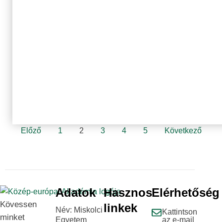
Előző
1
2
3
4
5
Következő
Adatok
Hasznos
Elérhetőség
Kövessen
linkek
Név: Miskolci
Kattintson
minket
Egyetem
az e-mail