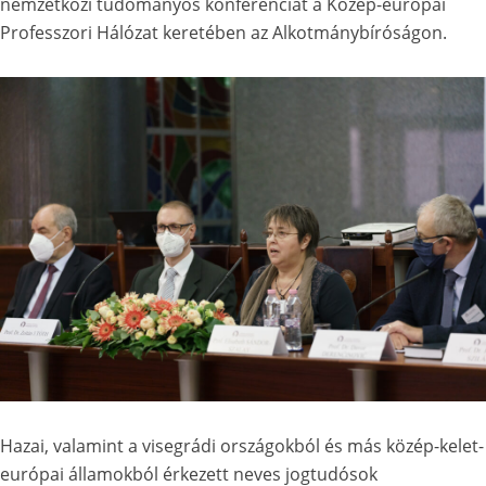
nemzetközi tudományos konferenciát a Közép-európai
Professzori Hálózat keretében az Alkotmánybíróságon.
Hazai, valamint a visegrádi országokból és más közép-kelet-
európai államokból érkezett neves jogtudósok