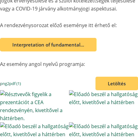
jogok érvényesülése és a szülői kötelezettségek teljesülése
vagy a COVID-19 járvány alkotmányjogi aspektusai.
A rendezvénysorozat előző eseménye itt érhető el:
Interpretation of fundamental…
Az esemény angol nyelvű programja:
Letöltés
png2pdf (1)