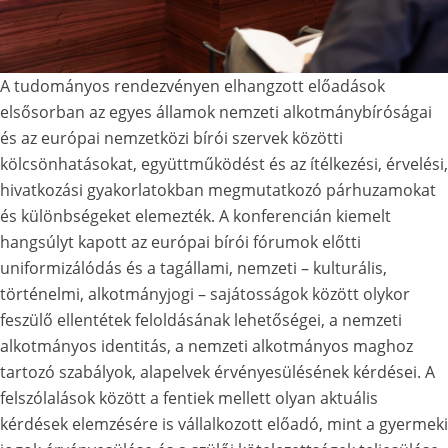
A tudományos rendezvényen elhangzott előadások
elsősorban az egyes államok nemzeti alkotmánybíróságai
és az európai nemzetközi bírói szervek közötti
kölcsönhatásokat, együttműködést és az ítélkezési, érvelési,
hivatkozási gyakorlatokban megmutatkozó párhuzamokat
és különbségeket elemezték. A konferencián kiemelt
hangsúlyt kapott az európai bírói fórumok előtti
uniformizálódás és a tagállami, nemzeti – kulturális,
történelmi, alkotmányjogi – sajátosságok között olykor
feszülő ellentétek feloldásának lehetőségei, a nemzeti
alkotmányos identitás, a nemzeti alkotmányos maghoz
tartozó szabályok, alapelvek érvényesülésének kérdései. A
felszólalások között a fentiek mellett olyan aktuális
kérdések elemzésére is vállalkozott előadó, mint a gyermeki