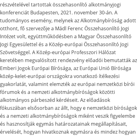
részvételével tartottak összehasonlító alkotmányjogi
konferenciát Budapesten, 2021. november 30-án. A
tudományos esemény, melynek az Alkotmánybíróság adott
otthont, fő szervezője a Mádl Ferenc Összehasonlító Jogi
Intézet volt, együttműködésben a Magyar Összehasonlító
Jogi Egyesülettel és a Közép-európai Összehasonlító Jogi
Szövetséggel. A Közép-európai Professzori Hálózat
keretében megvalósított rendezvény előadói bemutatták az
Emberi Jogok Európai Bírósága, az Európai Unió Bírósága
közép-kelet-európai országokra vonatkozó ítélkezési
gyakorlatát, valamint elemzték az európai nemzetközi bírói
fórumok és a nemzeti alkotmánybíróságok közötti
alkotmányos párbeszéd kérdéseit. Az előadások
fókuszában elsősorban az állt, hogy e nemzetközi bíróságok
és a nemzeti alkotmánybíróságok miként veszik figyelembe
és hasznosítják egymás határozatainak megállapításait,
érvelését, hogyan hivatkoznak egymásra és mindez hogyan