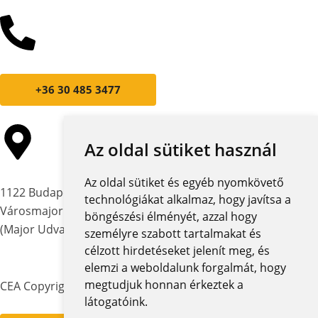
+36 30 485 3477
Az oldal sütiket használ
Az oldal sütiket és egyéb nyomkövető
1122 Budapest,
technológiákat alkalmaz, hogy javítsa a
Városmajor utca 12-14.
böngészési élményét, azzal hogy
(Major Udvar Irodaház)
személyre szabott tartalmakat és
célzott hirdetéseket jelenít meg, és
elemzi a weboldalunk forgalmát, hogy
megtudjuk honnan érkeztek a
CEA Copyright © 2026 | Minden jog fenntartva
látogatóink.