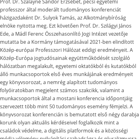
Prof. Dr. Szalayné Sándor Erzsébet, pécsi egyetemi
professzor által moderált tudományos konferenciát
házigazdaként Dr. Sulyok Tamás, az Alkotmánybíróság
elnöke nyitotta meg. Ezt követően Prof. Dr. Szilágyi János
Ede, a Mádl Ferenc Összehasonlító Jogi Intézet vezetője
mutatta be a Kormány támogatásával 2021-ben elindított
Közép-európai Professzori Hálózat eddigi eredményeit. A
Közép-Európa jogtudósainak együttműködését szolgáló
hálózatban megalakult, egyetemi oktatókból és kutatókból
álló munkacsoportok első éves munkájának eredményeit
egy könyvsorozat, a nemrég alapított tudományos
folyóiratokban megjelent számos szakcikk, valamint a
munkacsoportok által a mostani konferencia időpontjáig
szervezett több mint 50 tudományos esemény fémjelzi. A
könyvsorozat konferencián is bemutatott első négy darabja
korunk olyan aktuális kérdéseivel foglalkozik mint a
családok védelme, a digitális platformok és a közösségi
média vélemény-nyilvánítási szabadságra és pluralizmusra