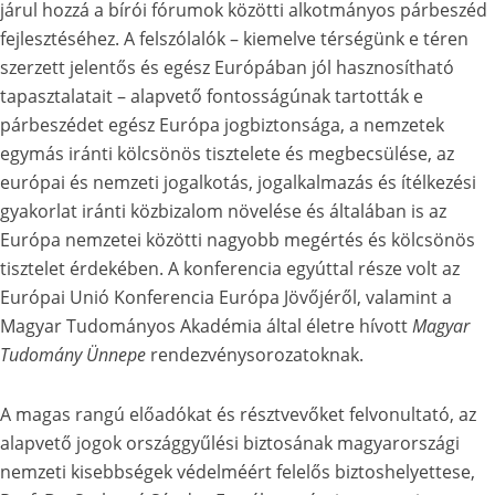
járul hozzá a bírói fórumok közötti alkotmányos párbeszéd
fejlesztéséhez. A felszólalók – kiemelve térségünk e téren
szerzett jelentős és egész Európában jól hasznosítható
tapasztalatait – alapvető fontosságúnak tartották e
párbeszédet egész Európa jogbiztonsága, a nemzetek
egymás iránti kölcsönös tisztelete és megbecsülése, az
európai és nemzeti jogalkotás, jogalkalmazás és ítélkezési
gyakorlat iránti közbizalom növelése és általában is az
Európa nemzetei közötti nagyobb megértés és kölcsönös
tisztelet érdekében. A konferencia egyúttal része volt az
Európai Unió Konferencia Európa Jövőjéről, valamint a
Magyar Tudományos Akadémia által életre hívott
Magyar
Tudomány Ünnepe
rendezvénysorozatoknak.
A magas rangú előadókat és résztvevőket felvonultató, az
alapvető jogok országgyűlési biztosának magyarországi
nemzeti kisebbségek védelméért felelős biztoshelyettese,