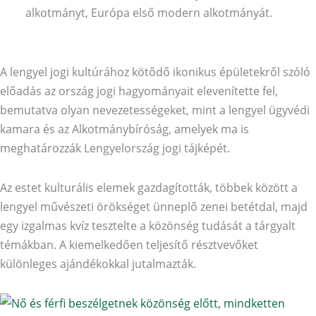
alkotmányt, Európa első modern alkotmányát.
A lengyel jogi kultúrához kötődő ikonikus épületekről szóló
előadás az ország jogi hagyományait elevenítette fel,
bemutatva olyan nevezetességeket, mint a lengyel ügyvédi
kamara és az Alkotmánybíróság, amelyek ma is
meghatározzák Lengyelország jogi tájképét.
Az estet kulturális elemek gazdagították, többek között a
lengyel művészeti örökséget ünneplő zenei betétdal, majd
egy izgalmas kvíz tesztelte a közönség tudását a tárgyalt
témákban. A kiemelkedően teljesítő résztvevőket
különleges ajándékokkal jutalmazták.