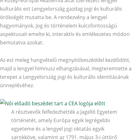
A Közép-európai Akadémia által szervezett lengyel
kulturális est Lengyelország gazdag jogi és kulturális
örökségét mutatta be. A rendezvény a lengyel
hagyományok, jog és történelem kulcsfontosságú
aspektusait emelte ki, interaktív és emlékezetes módon
bemutatva azokat.
Az est meleg hangvételű megnyitóbeszéddel kezdődött,
majd a lengyel himnusz elhangzásával, megteremtette a
terepet a Lengyelország jogi és kulturális identitásának
ünnepléséhez.
A résztvevők felfedezhették a Jagelló Egyetem
történetét, amely Európa egyik legrégebbi
egyeteme és a lengyel jogi oktatás egyik
sarokköve, valamint az 1791. május 3-i úttörő