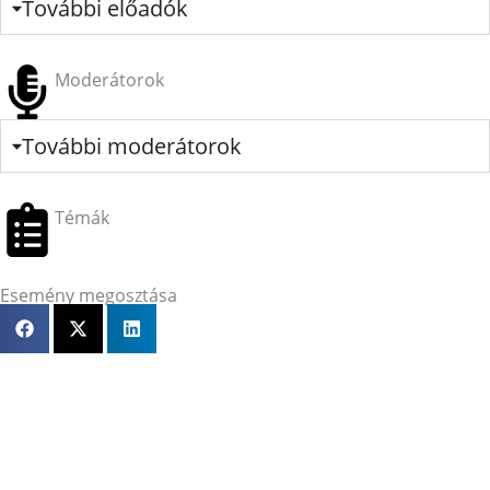
További előadók
Moderátorok
További moderátorok
Témák
Esemény megosztása