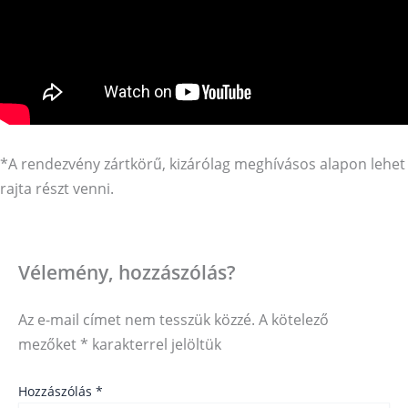
*A rendezvény zártkörű, kizárólag meghívásos alapon lehet
rajta részt venni.
Vélemény, hozzászólás?
Az e-mail címet nem tesszük közzé.
A kötelező
mezőket
*
karakterrel jelöltük
Hozzászólás
*