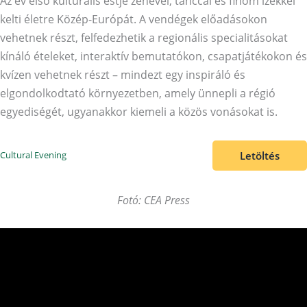
Az év első kulturális estje zenével, tánccal és finom ízekkel
kelti életre Közép-Európát. A vendégek előadásokon
vehetnek részt, felfedezhetik a regionális specialitásokat
kínáló ételeket, interaktív bemutatókon, csapatjátékokon és
kvízen vehetnek részt – mindezt egy inspiráló és
elgondolkodtató környezetben, amely ünnepli a régió
egyediségét, ugyanakkor kiemeli a közös vonásokat is.
Letöltés
Cultural Evening
Fotó: CEA Press