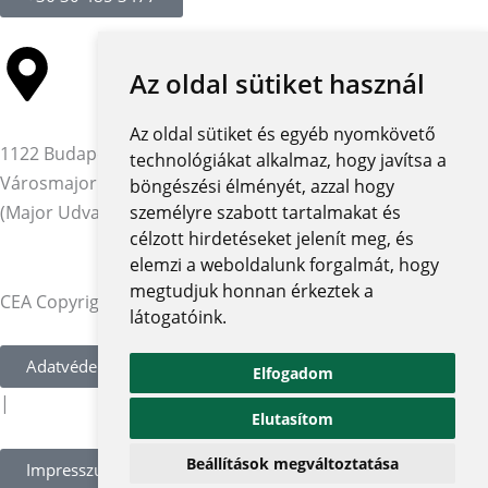
Az oldal sütiket használ
Az oldal sütiket és egyéb nyomkövető
1122 Budapest,
technológiákat alkalmaz, hogy javítsa a
Városmajor utca 12-14.
böngészési élményét, azzal hogy
(Major Udvar Irodaház)
személyre szabott tartalmakat és
célzott hirdetéseket jelenít meg, és
elemzi a weboldalunk forgalmát, hogy
megtudjuk honnan érkeztek a
CEA Copyright © 2026 | Minden jog fenntartva
látogatóink.
Adatvédelmi szabályzat és tájékoztatók
Elfogadom
|
Elutasítom
Beállítások megváltoztatása
Impresszum