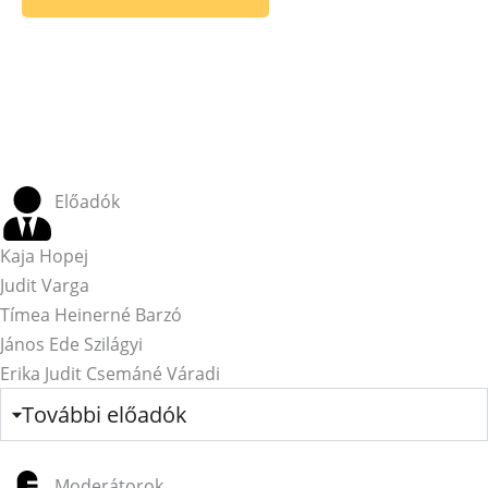
Előadók
Kaja Hopej
Judit Varga
Tímea Heinerné Barzó
János Ede Szilágyi
Erika Judit Csemáné Váradi
További előadók
Moderátorok