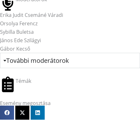
Erika Judit Csemáné Váradi
Orsolya Ferencz
Sybilla Buletsa
János Ede Szilágyi
Gábor Kecső
További moderátorok
Témák
Esemény megosztása