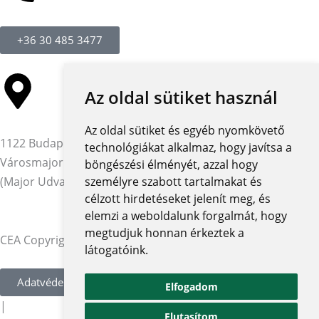
+36 30 485 3477
Az oldal sütiket használ
Az oldal sütiket és egyéb nyomkövető
1122 Budapest,
technológiákat alkalmaz, hogy javítsa a
Városmajor utca 12-14.
böngészési élményét, azzal hogy
(Major Udvar Irodaház)
személyre szabott tartalmakat és
célzott hirdetéseket jelenít meg, és
elemzi a weboldalunk forgalmát, hogy
megtudjuk honnan érkeztek a
CEA Copyright © 2026 | Minden jog fenntartva
látogatóink.
Adatvédelmi szabályzat és tájékoztatók
Elfogadom
|
Elutasítom