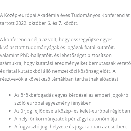
A Közép-európai Akadémia éves Tudományos Konferenciát
tartott 2022. október 6. és 7. között.
A konferencia célja az volt, hogy összegyűjtse egyes
kiválasztott tudományágak és jogágak fiatal kutatóit,
valamint PhD-hallgatóit, és lehetőséget biztosítson
számukra, hogy kutatási eredményeiket bemutassák vezető
és fiatal kutatókból álló nemzetközi közönség előtt. A
résztvevők a következő témákban tarthatnak előadást:
Az örökbefogadás egyes kérdései az emberi jogokról
szóló európai egyezmény fényében
Az űrjog fejlődése a közép- és kelet-európai régióban
A helyi önkormányzatok pénzügyi autonómiája
A fogyasztó jogi helyzete és jogai abban az esetben,