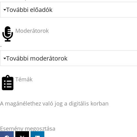
További előadók
Moderátorok
-
További moderátorok
Témák
A magánélethez való jog a digitális korban
Esemény megosztása