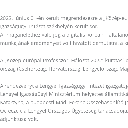
2022. június 01-én került megrendezésre a „Közép-eu
Igazságügyi Intézet székhelyén került sor.
A „magánélethez való jog a digitális korban – általá
munkájának eredményeit volt hivatott bemutatni, a k
A „Közép-európai Professzori Hálózat 2022” kutatási 
ország (Csehország, Horvátország, Lengyelország, Magy
A rendezvényt a Lengyel Igazságügyi Intézet igazgatój
Lengyel Igazságügyi Minisztérium helyettes államtit
Katarzyna, a budapesti Mádl Ferenc Összehasonlító Jog
Ocieczek, a Lengyel Országos Ügyészség tanácsadója,
adjunktusa volt.