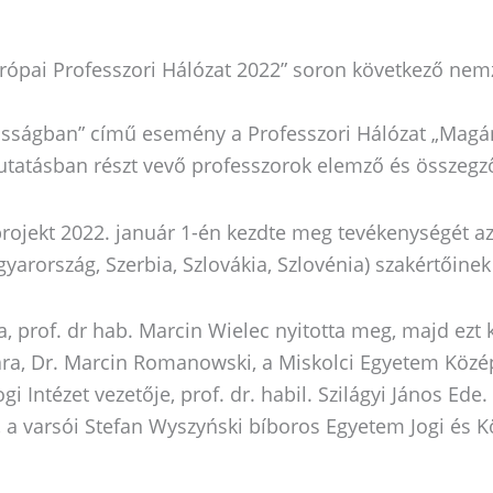
rópai Professzori Hálózat 2022” soron következő nemz
nosságban” című esemény a Professzori Hálózat „Magán
utatásban részt vevő professzorok elemző és összegző
projekt 2022. január 1-én kezdte meg tevékenységét az
arország, Szerbia, Szlovákia, Szlovénia) szakértőinek 
a, prof. dr hab. Marcin Wielec nyitotta meg, majd ezt 
kára, Dr. Marcin Romanowski, a Miskolci Egyetem Köz
i Intézet vezetője, prof. dr. habil. Szilágyi János Ed
 a varsói Stefan Wyszyński bíboros Egyetem Jogi és K