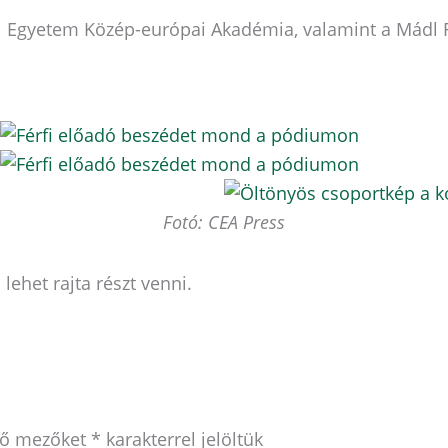
lci Egyetem Közép-európai Akadémia, valamint a Mádl F
Fotó: CEA Press
ehet rajta részt venni.
ző mezőket
*
karakterrel jelöltük