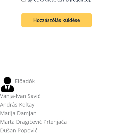
Előadók
Vanja-Ivan Savić
András Koltay
Matija Damjan
Marta Dragičević Prtenjača
Dušan Popović