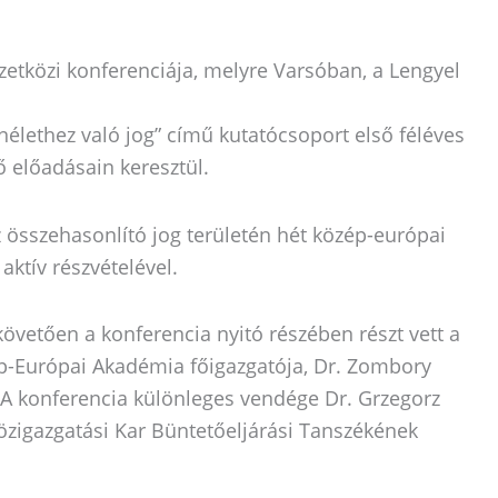
etközi konferenciája, melyre Varsóban, a Lengyel
élethez való jog” című kutatócsoport első féléves
 előadásain keresztül.
 összehasonlító jog területén hét közép-európai
aktív részvételével.
követően a konferencia nyitó részében részt vett a
ép-Európai Akadémia főigazgatója, Dr. Zombory
e. A konferencia különleges vendége Dr. Grzegorz
özigazgatási Kar Büntetőeljárási Tanszékének