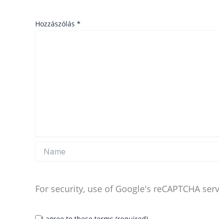
Hozzászólás
*
Name
For security, use of Google's reCAPTCHA serv
I agree to these terms (required).