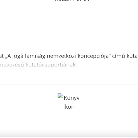
at „A jogállamiság nemzetközi koncepciója” című kuta
elnevezésű kutatócsoportjának.