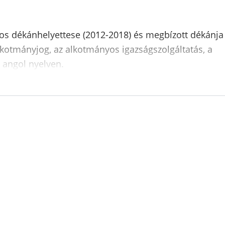
yos dékánhelyettese (2012-2018) és megbízott dékánja
alkotmányjog, az alkotmányos igazságszolgáltatás, a
 angol nyelven.