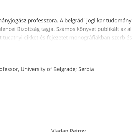
mányjogász professzora. A belgrádi jogi kar tudomán
Velencei Bizottság tagja. Számos könyvet publikált az 
 tucatnyi cikket és fejezetet monográfiákban szerb és
rofessor, University of Belgrade; Serbia