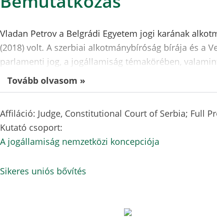
Bemutatkozás
Vladan Petrov a Belgrádi Egyetem jogi karának alkot
(2018) volt. A szerbiai alkotmánybíróság bírája és a 
parlamenti jog, a jogállamiság témakörében, valamint
Tovább olvasom »
Affiláció: Judge, Constitutional Court of Serbia; Full P
Kutató csoport:
A jogállamiság nemzetközi koncepciója
Sikeres uniós bővítés