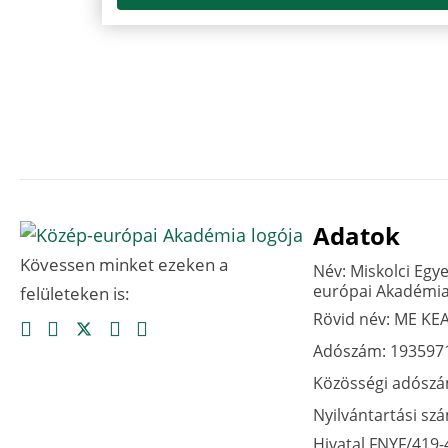
Adatok
Kövessen minket ezeken a
Név: Miskolci Egy
európai Akadémi
felületeken is:
Rövid név: ME KE
Adószám: 193597
Közösségi adósz
Nyilvántartási sz
Hivatal FNYF/419-