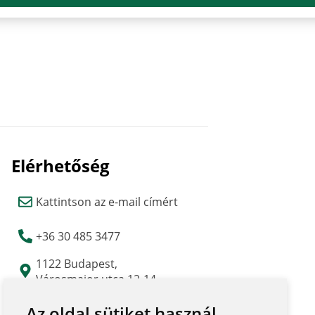
Elérhetőség
Kattintson az e-mail címért
+36 30 485 3477
1122 Budapest,
Városmajor utca 12-14.
(Major Udvar Irodaház)
Az oldal sütiket használ