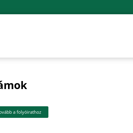
zámok
ovább a folyóirathoz