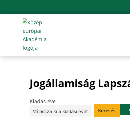
Skip
to
content
Jogállamiság Laps
Kiadás éve
T
Keresés