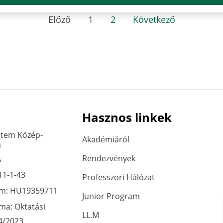
Előző
1
2
Következő
Hasznos linkek
etem Közép-
Akadémiáról
a
Rendezvények
A
11-1-43
Professzori Hálózat
ám: HU19359711
Junior Program
áma: Oktatási
LL.M
4/2023