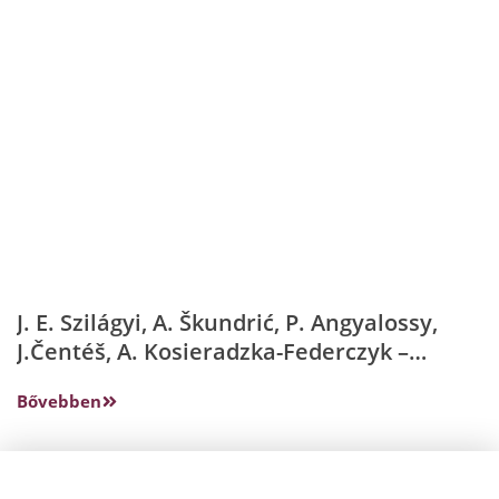
J. E. Szilágyi, A. Škundrić, P. Angyalossy,
J.Čentéš, A. Kosieradzka-Federczyk –
Criminal judiciary
Bővebben