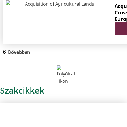
Acqui
Cros
Euro
Bővebben
Szakcikkek