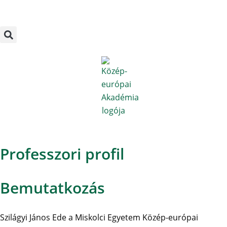
Megszakítás
Skip
to
content
Professzori profil
Bemutatkozás
Szilágyi János Ede a Miskolci Egyetem Közép-európai