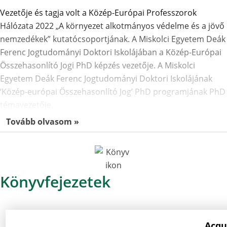
Vezetője és tagja volt a Közép-Európai Professzorok
Hálózata 2022 „A környezet alkotmányos védelme és a jövő
nemzedékek” kutatócsoportjának. A Miskolci Egyetem Deák
Ferenc Jogtudományi Doktori Iskolájában a Közép-Európai
Összehasonlító Jogi PhD képzés vezetője. A Miskolci
Egyetem Deák Ferenc Jogtudományi Doktori Iskolájának
‘Közép-európai Összehasonlító Jog’ PhD programjának PhD
témavezetője.
Tovább olvasom »
Könyvfejezetek
Acqu