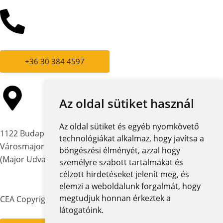
+36 30 384 4597
Az oldal sütiket használ
Az oldal sütiket és egyéb nyomkövető
1122 Budapest,
technológiákat alkalmaz, hogy javítsa a
Városmajor utca 12-14.
böngészési élményét, azzal hogy
(Major Udvar Irodaház)
személyre szabott tartalmakat és
célzott hirdetéseket jelenít meg, és
elemzi a weboldalunk forgalmát, hogy
megtudjuk honnan érkeztek a
CEA Copyright © 2026 | Minden jog fenntartva
látogatóink.