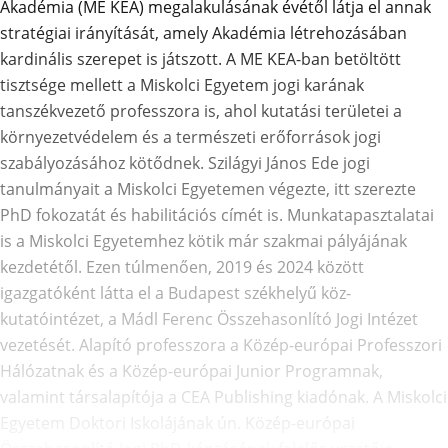
Akadémia (ME KEA) megalakulásának évétől látja el annak
stratégiai irányítását, amely Akadémia létrehozásában
kardinális szerepet is játszott. A ME KEA-ban betöltött
tisztsége mellett a Miskolci Egyetem jogi karának
tanszékvezető professzora is, ahol kutatási területei a
környezetvédelem és a természeti erőforrások jogi
szabályozásához kötődnek. Szilágyi János Ede jogi
tanulmányait a Miskolci Egyetemen végezte, itt szerezte
PhD fokozatát és habilitációs címét is. Munkatapasztalatai
is a Miskolci Egyetemhez kötik már szakmai pályájának
kezdetétől. Ezen túlmenően, 2019 és 2024 között
igazgatóként látta el a Budapest székhelyű köz-
kutatóintézet, a Mádl Ferenc Összehasonlító Jogi Intézet
vezetését. Alapító professzora a Közép-európai Professzori
Hálózatnak és a Közép-európai Junior Programnak,
valamint társalapítója a CEA Publishing kiadónak. A Miskolci
Egyetem Doktori Iskolájának ún. Közép-európai