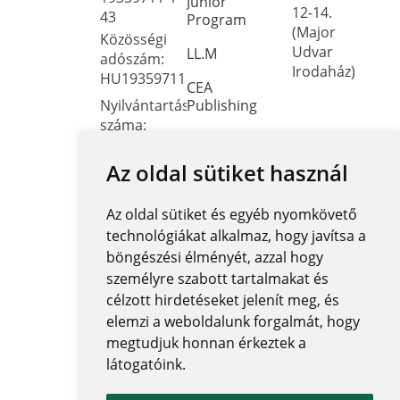
Junior
12-14.
43
Program
(Major
Közösségi
Udvar
LL.M
adószám:
Irodaház)
HU19359711
CEA
Nyilvántartási
Publishing
száma:
Dokumentumtár
Oktatási
Hivatal
Az oldal sütiket használ
Kapcsolat
FNYF/419-
Közérdekű
4/2023
Az oldal sütiket és egyéb nyomkövető
adatok
Székhely:
technológiákat alkalmaz, hogy javítsa a
1122
Közadatkereső
böngészési élményét, azzal hogy
Budapest,
rendszer
személyre szabott tartalmakat és
Városmajor
célzott hirdetéseket jelenít meg, és
Központi
utca 12-14.
elemzi a weboldalunk forgalmát, hogy
elektronikus
jegyzék
megtudjuk honnan érkeztek a
látogatóink.
Nemzeti
Közadatportál