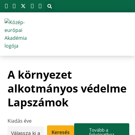
Megszakítás
Skip
to
content
A környezet
alkotmányos védelme
Lapszámok
Kiadás éve
Tovább a
Keresés
folyóirathoz