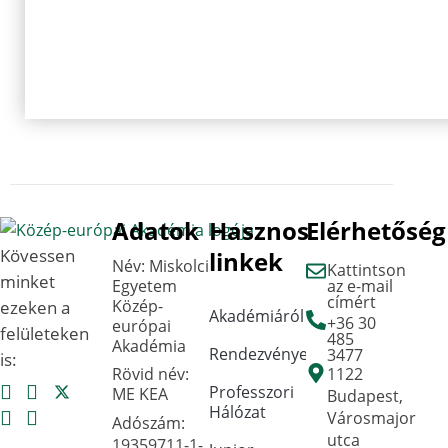
Adatok
Hasznos
Elérhetőség
Kövessen
linkek
Név: Miskolci
Kattintson
minket
Egyetem
az e-mail
címért
Közép-
ezeken a
Akadémiáról
+36 30
európai
felületeken
485
Akadémia
Rendezvények
3477
is:
Rövid név:
1122
Professzori
ME KEA
Budapest,
Hálózat
Városmajor
Adószám:
utca
19359711-1-