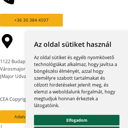
+36 30 384 4597
Az oldal sütiket használ
Az oldal sütiket és egyéb nyomkövető
1122 Budapest,
technológiákat alkalmaz, hogy javítsa a
Városmajor utca 12-14.
böngészési élményét, azzal hogy
(Major Udvar Irodaház)
személyre szabott tartalmakat és
célzott hirdetéseket jelenít meg, és
elemzi a weboldalunk forgalmát, hogy
megtudjuk honnan érkeztek a
CEA Copyright © 2026 | Minden jog fenntartva
látogatóink.
Adatvédelmi szabályzat és tájékoztatók
Elfogadom
|