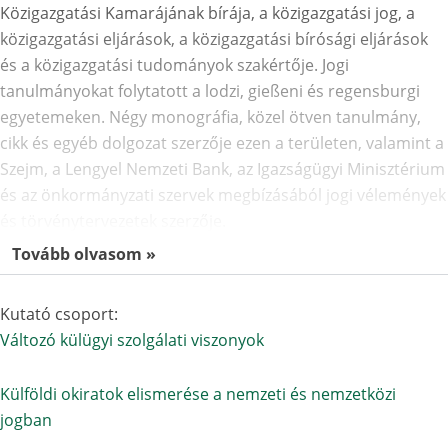
Közigazgatási Kamarájának bírája, a közigazgatási jog, a
közigazgatási eljárások, a közigazgatási bírósági eljárások
és a közigazgatási tudományok szakértője. Jogi
tanulmányokat folytatott a lodzi, gießeni és regensburgi
egyetemeken. Négy monográfia, közel ötven tanulmány,
cikk és egyéb dolgozat szerzője ezen a területen, valamint a
Szejm, a Lengyel Nemzeti Bank, az Igazságügyi Minisztérium
és az önkormányzati szervek megbízásából jogi vélemények
és törvénytervezetek szerzője.
Tovább olvasom »
Kutató csoport:
Változó külügyi szolgálati viszonyok
Külföldi okiratok elismerése a nemzeti és nemzetközi
jogban