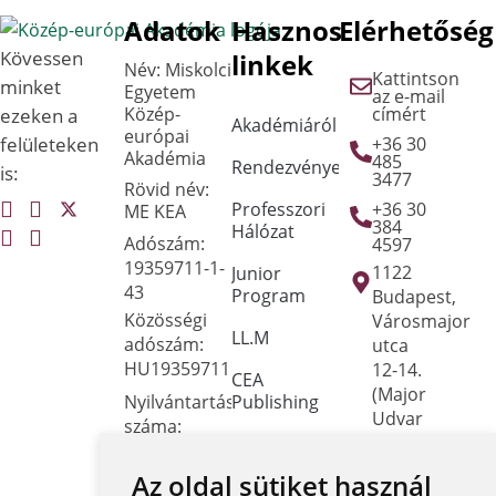
Adatok
Hasznos
Elérhetőség
Kövessen
linkek
Név: Miskolci
Kattintson
minket
Egyetem
az e-mail
Közép-
címért
ezeken a
Akadémiáról
európai
felületeken
+36 30
Akadémia
485
Rendezvények
is:
3477
Rövid név:
Professzori
+36 30
ME KEA
384
Hálózat
Adószám:
4597
19359711-1-
1122
Junior
43
Program
Budapest,
Közösségi
Városmajor
LL.M
adószám:
utca
HU19359711
12-14.
CEA
(Major
Nyilvántartási
Publishing
Udvar
száma:
Irodaház)
Dokumentumtár
Oktatási
Hivatal
Az oldal sütiket használ
Kapcsolat