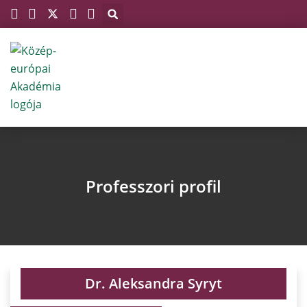
Megszakítás
Skip
to
content
Professzori profil
Dr. Aleksandra Syryt