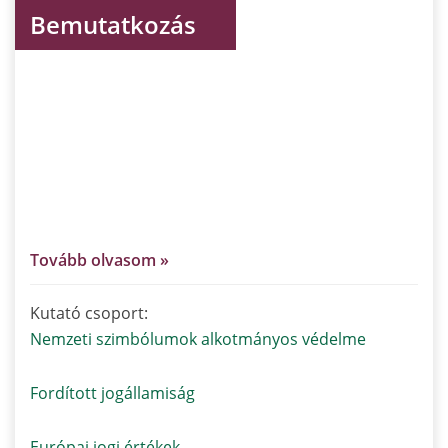
Bemutatkozás
Aleksandra Syryt a varsói Stefan Wyszynski Bíboros
Egyetem (UKSW) Állam- és Jogtudományi Karának
Alkotmányjogi Tanszékének adjunktusa. Az UKSW
rektorának meghatalmazottja a jogalkotási és jogi
ügyekben. Emellett a Nemzeti Közigazgatási
Iskolában is tanít. 2007 óta a lengyel
Alkotmánybíróság bírójának asszisztense.
Tovább olvasom »
Kutató csoport:
Nemzeti szimbólumok alkotmányos védelme
Fordított jogállamiság
Európai jogi értékek