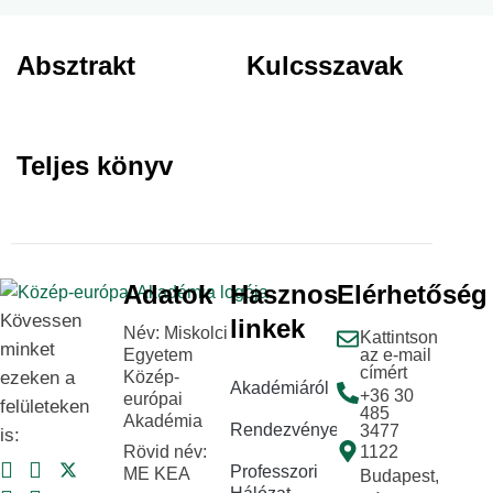
Absztrakt
Kulcsszavak
Teljes könyv
Adatok
Hasznos
Elérhetőség
Kövessen
linkek
Név: Miskolci
Kattintson
minket
Egyetem
az e-mail
címért
ezeken a
Közép-
Akadémiáról
+36 30
európai
felületeken
485
Akadémia
Rendezvények
3477
is:
Rövid név:
1122
Professzori
ME KEA
Budapest,