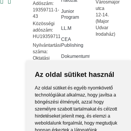
Hálózat
Városmajor
Adószám:
utca
19359711-1-
Junior
12-14.
43
Program
(Major
Közösségi
Udvar
LL.M
adószám:
Irodaház)
HU19359711
CEA
Nyilvántartási
Publishing
száma:
Dokumentumtár
Oktatási
Hivatal
Kapcsolat
FNYF/419-
Az oldal sütiket használ
Közérdekű
4/2023
adatok
Székhely:
Az oldal sütiket és egyéb nyomkövető
1122
Közadatkereső
technológiákat alkalmaz, hogy javítsa a
Budapest,
rendszer
böngészési élményét, azzal hogy
Városmajor
személyre szabott tartalmakat és célzott
Központi
utca 12-14.
hirdetéseket jelenít meg, és elemzi a
elektronikus
jegyzék
weboldalunk forgalmát, hogy megtudjuk
honnan érkeztek a látogatóink.