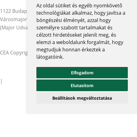
Az oldal sütiket és egyéb nyomkövető
1122 Budapest,
technológiákat alkalmaz, hogy javítsa a
Városmajor utca 12-14.
böngészési élményét, azzal hogy
(Major Udvar Irodaház)
személyre szabott tartalmakat és
célzott hirdetéseket jelenít meg, és
elemzi a weboldalunk forgalmát, hogy
megtudjuk honnan érkeztek a
CEA Copyright © 2026 | Minden jog fenntartva
látogatóink.
Adatvédelmi szabályzat és tájékoztatók
Elfogadom
|
Elutasítom
Beállítások megváltoztatása
Impresszum