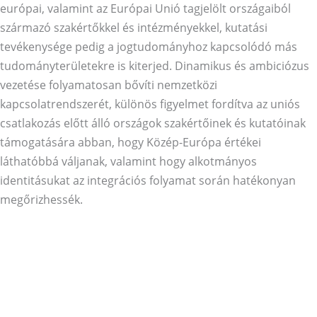
európai, valamint az Európai Unió tagjelölt országaiból
származó szakértőkkel és intézményekkel, kutatási
tevékenysége pedig a jogtudományhoz kapcsolódó más
tudományterületekre is kiterjed. Dinamikus és ambiciózus
vezetése folyamatosan bővíti nemzetközi
kapcsolatrendszerét, különös figyelmet fordítva az uniós
csatlakozás előtt álló országok szakértőinek és kutatóinak
támogatására abban, hogy Közép-Európa értékei
láthatóbbá váljanak, valamint hogy alkotmányos
identitásukat az integrációs folyamat során hatékonyan
megőrizhessék.
Az ME KEA tevékenységei