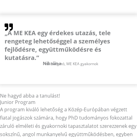
„A ME KEA egy érdekes utazás, tele
rengeteg lehetőséggel a személyes
fejlődésre, együttműködésre és
kutatásra.”
Nikolina
PhD hallgató, ME KEA gyakornok
Ne hagyd abba a tanulást!
Junior Program
A program kiváló lehetőség a Közép-Európában végzett
fiatal jogászok számára, hogy PhD tudományos fokozattal
záruló elméleti és gyakornoki tapasztalatot szerezzenek egy
sokszínű, angol munkanyelvű együttműködésben, egyben