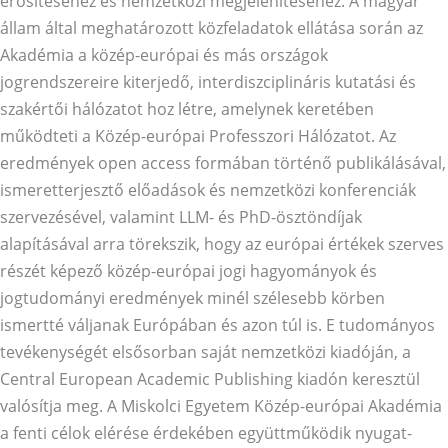
erősítéséhez és nemzetközi megjelenítéséhez. A magyar
állam által meghatározott közfeladatok ellátása során az
Akadémia a közép-európai és más országok
jogrendszereire kiterjedő, interdiszciplináris kutatási és
szakértői hálózatot hoz létre, amelynek keretében
működteti a Közép-európai Professzori Hálózatot. Az
eredmények open access formában történő publikálásával,
ismeretterjesztő előadások és nemzetközi konferenciák
szervezésével, valamint LLM- és PhD-ösztöndíjak
alapításával arra törekszik, hogy az európai értékek szerves
részét képező közép-európai jogi hagyományok és
jogtudományi eredmények minél szélesebb körben
ismertté váljanak Európában és azon túl is. E tudományos
tevékenységét elsősorban saját nemzetközi kiadóján, a
Central European Academic Publishing kiadón keresztül
valósítja meg. A Miskolci Egyetem Közép-európai Akadémia
a fenti célok elérése érdekében együttműködik nyugat-