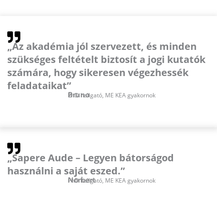
„Az akadémia jól szervezett, és minden
szükséges feltételt biztosít a jogi kutatók
számára, hogy sikeresen végezhessék
feladataikat”
Bruno
PhD hallgató, ME KEA gyakornok
„Sapere Aude – Legyen bátorságod
használni a saját eszed.”
Norbert
PhD hallgató, ME KEA gyakornok