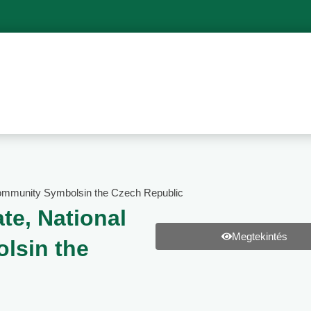
 Community Symbolsin the Czech Republic
ate, National
Megtekintés
lsin the