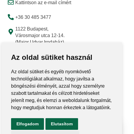
Kattintson az e-mail címért
+36 30 485 3477
1122 Budapest,
Városmajor utca 12-14.
(Major Udvar Irodaház)
Az oldal sütiket használ
Az oldal sütiket és egyéb nyomkövető
technológiákat alkalmaz, hogy javítsa a
böngészési élményét, azzal hogy személyre
szabott tartalmakat és célzott hirdetéseket
jelenít meg, és elemzi a weboldalunk forgalmát,
hogy megtudjuk honnan érkeztek a látogatóink.
Elfogadom
Elutasítom
Ugrás az o