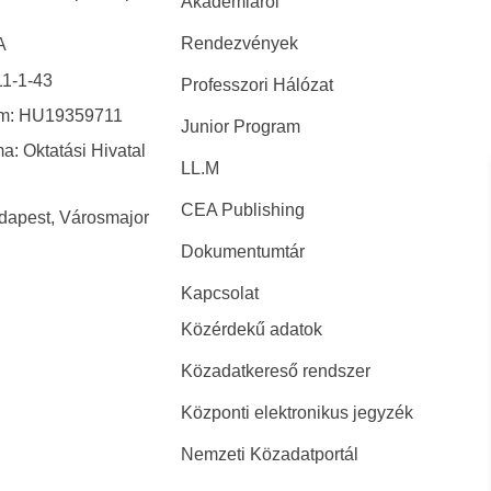
Akadémiáról
Rendezvények
A
1-1-43
Professzori Hálózat
ám: HU19359711
Junior Program
a: Oktatási Hivatal
LL.M
CEA Publishing
dapest, Városmajor
Dokumentumtár
Kapcsolat
Közérdekű adatok
Közadatkereső rendszer
Központi elektronikus jegyzék
Nemzeti Közadatportál