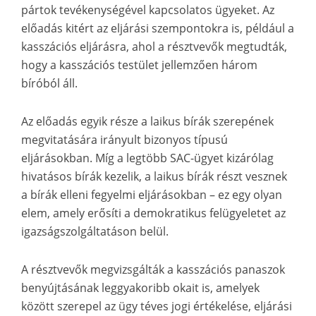
pártok tevékenységével kapcsolatos ügyeket. Az
előadás kitért az eljárási szempontokra is, például a
kasszációs eljárásra, ahol a résztvevők megtudták,
hogy a kasszációs testület jellemzően három
bíróból áll.
Az előadás egyik része a laikus bírák szerepének
megvitatására irányult bizonyos típusú
eljárásokban. Míg a legtöbb SAC-ügyet kizárólag
hivatásos bírák kezelik, a laikus bírák részt vesznek
a bírák elleni fegyelmi eljárásokban – ez egy olyan
elem, amely erősíti a demokratikus felügyeletet az
igazságszolgáltatáson belül.
A résztvevők megvizsgálták a kasszációs panaszok
benyújtásának leggyakoribb okait is, amelyek
között szerepel az ügy téves jogi értékelése, eljárási