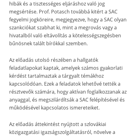
hibák és a tisztességes eljáráshoz való jog
megsértése. Prof. Potasch továbbá kitért a SAC
fegyelmi jogköreire, megjegyezve, hogy a SAC olyan
szankciókat szabhat ki, mint a megrovás vagy a
hivatalból való eltávolítás a kötelességszegésben
bűnösnek talált bírókkal szemben.
Az előadás utolsó részében a hallgatók
feladatlapokat kaptak, amelyek számos gyakorlati
kérdést tartalmaztak a tárgyalt témákhoz
kapcsolódóan. Ezek a feladatok lehetővé tették a
résztvevők számára, hogy aktívan foglalkozzanak az
anyaggal, és megszilárdítsák a SAC felépítésével és
működésével kapcsolatos ismereteiket.
Az előadás áttekintést nyújtott a szlovákiai
közigazgatási igazságszolgáltatásról, növelve a