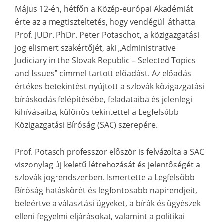
Május 12-én, hétfőn a Közép-európai Akadémiát
érte az a megtiszteltetés, hogy vendégül láthatta
Prof. JUDr. PhDr. Peter Potaschot, a közigazgatási
jog elismert szakértőjét, aki „Administrative
Judiciary in the Slovak Republic – Selected Topics
and Issues” címmel tartott előadást. Az előadás
értékes betekintést nyújtott a szlovák közigazgatási
bíráskodás felépítésébe, feladataiba és jelenlegi
kihívásaiba, különös tekintettel a Legfelsőbb
Közigazgatási Bíróság (SAC) szerepére.
Prof. Potasch professzor először is felvázolta a SAC
viszonylag új keletű létrehozását és jelentőségét a
szlovák jogrendszerben. Ismertette a Legfelsőbb
Bíróság hatáskörét és legfontosabb napirendjeit,
beleértve a választási ügyeket, a bírák és ügyészek
elleni fegyelmi eljárásokat, valamint a politikai