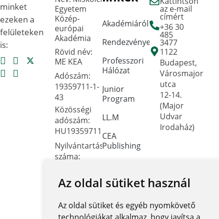
Kattintson
minket
Egyetem
az e-mail
címért
Közép-
ezeken a
Akadémiáról
+36 30
európai
felületeken
485
Akadémia
Rendezvények
3477
is:
Rövid név:
1122
Professzori
ME KEA
Budapest,
Hálózat
Városmajor
Adószám:
utca
19359711-1-
Junior
12-14.
43
Program
(Major
Közösségi
Udvar
LL.M
adószám:
Irodaház)
HU19359711
CEA
Nyilvántartási
Publishing
száma:
Dokumentumtár
Oktatási
Hivatal
Az oldal sütiket használ
Kapcsolat
FNYF/419-
Közérdekű
4/2023
Az oldal sütiket és egyéb nyomkövető
adatok
Székhely:
technológiákat alkalmaz, hogy javítsa a