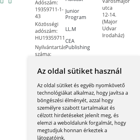
Városmajor
Adószám:
utca
19359711-1-
Junior
12-14.
43
Program
(Major
Közösségi
Udvar
LL.M
adószám:
Irodaház)
HU19359711
CEA
Nyilvántartási
Publishing
száma:
Dokumentumtár
Oktatási
Hivatal
Az oldal sütiket használ
Kapcsolat
FNYF/419-
Közérdekű
4/2023
Az oldal sütiket és egyéb nyomkövető
adatok
Székhely:
technológiákat alkalmaz, hogy javítsa a
1122
Közadatkereső
böngészési élményét, azzal hogy
Budapest,
rendszer
személyre szabott tartalmakat és
Városmajor
célzott hirdetéseket jelenít meg, és
Központi
utca 12-14.
elemzi a weboldalunk forgalmát, hogy
elektronikus
jegyzék
megtudjuk honnan érkeztek a
látogatóink.