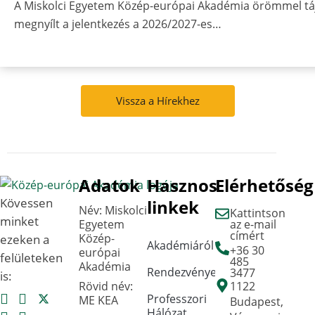
A Miskolci Egyetem Közép-európai Akadémia örömmel táj
megnyílt a jelentkezés a 2026/2027-es…
Vissza a Hírekhez
Adatok
Hasznos
Elérhetőség
Kövessen
linkek
Név: Miskolci
Kattintson
minket
Egyetem
az e-mail
címért
Közép-
ezeken a
Akadémiáról
+36 30
európai
felületeken
485
Akadémia
Rendezvények
3477
is:
Rövid név:
1122
Professzori
ME KEA
Budapest,
Hálózat