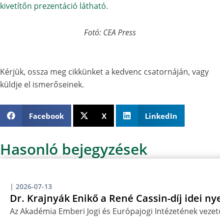
Fotó: CEA Press
Kérjük, ossza meg cikkünket a kedvenc csatornáján, vagy
küldje el ismerőseinek.
Facebook
X
LinkedIn
Hasonló bejegyzések
|
2026-07-13
Dr. Krajnyák Enikő a René Cassin-díj idei ny
Az Akadémia Emberi Jogi és Európajogi Intézetének vezető