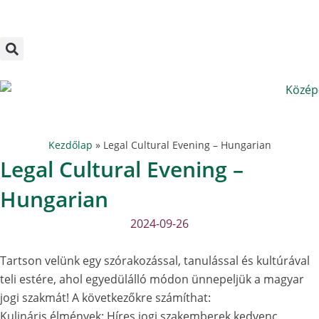
Megszakítás
Skip
to
content
Kezdőlap
»
Legal Cultural Evening – Hungarian
Legal Cultural Evening –
Hungarian
2024-09-26
Tartson velünk egy szórakozással, tanulással és kultúrával
teli estére, ahol egyedülálló módon ünnepeljük a magyar
jogi szakmát! A következőkre számíthat:
Kulináris élmények: Híres jogi szakemberek kedvenc