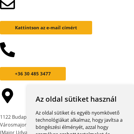
Kattintson az e-mail címért
+36 30 485 3477
Az oldal sütiket használ
Az oldal sütiket és egyéb nyomkövető
1122 Budapest,
technológiákat alkalmaz, hogy javítsa a
Városmajor utca 12-14.
böngészési élményét, azzal hogy
(Major Udvar Irodaház)