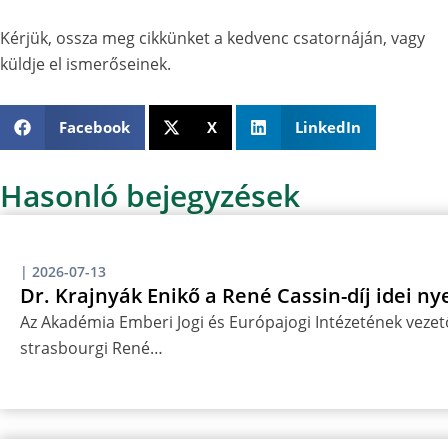
Kérjük, ossza meg cikkünket a kedvenc csatornáján, vagy
küldje el ismerőseinek.
Facebook
X
LinkedIn
Hasonló bejegyzések
|
2026-07-13
Dr. Krajnyák Enikő a René Cassin-díj idei ny
Az Akadémia Emberi Jogi és Európajogi Intézetének vezető
strasbourgi René…