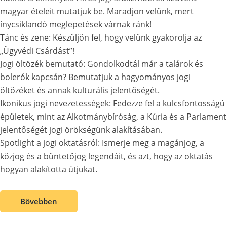
magyar ételeit mutatjuk be. Maradjon velünk, mert
ínycsiklandó meglepetések várnak ránk!
Tánc és zene: Készüljön fel, hogy velünk gyakorolja az
„Ügyvédi Csárdást”!
Jogi öltözék bemutató: Gondolkodtál már a talárok és
bolerók kapcsán? Bemutatjuk a hagyományos jogi
öltözéket és annak kulturális jelentőségét.
Ikonikus jogi nevezetességek: Fedezze fel a kulcsfontosságú
épületek, mint az Alkotmánybíróság, a Kúria és a Parlament
jelentőségét jogi örökségünk alakításában.
Spotlight a jogi oktatásról: Ismerje meg a magánjog, a
közjog és a büntetőjog legendáit, és azt, hogy az oktatás
hogyan alakította útjukat.
Bővebben