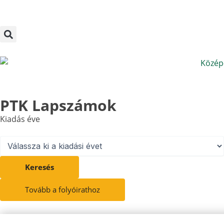
Megszakítás
Skip
to
content
PTK Lapszámok
Kiadás éve
Keresés
Tovább a folyóirathoz