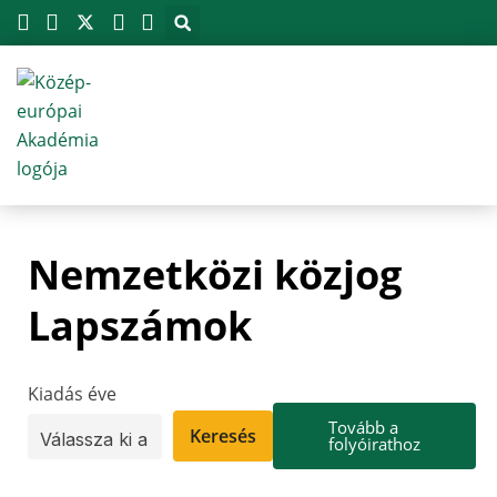
Megszakítás
Skip
to
content
Nemzetközi közjog
Lapszámok
Kiadás éve
Tovább a
Keresés
folyóirathoz