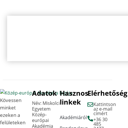
Adatok
Hasznos
Elérhetőség
Kövessen
linkek
Név: Miskolci
Kattintson
minket
Egyetem
az e-mail
címért
Közép-
ezeken a
Akadémiáról
+36 30
európai
felületeken
485
Akadémia