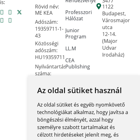
Rendezvények
3477
is:
Rövid név:
1122
Professzori
ME KEA
Budapest,
Hálózat
Városmajor
Adószám:
utca
19359711-1-
Junior
12-14.
43
Program
(Major
Közösségi
Udvar
LL.M
adószám:
Irodaház)
HU19359711
CEA
Nyilvántartási
Publishing
száma:
Dokumentumtár
Oktatási
Hivatal
Az oldal sütiket használ
Kapcsolat
FNYF/419-
Közérdekű
4/2023
Az oldal sütiket és egyéb nyomkövető
adatok
Székhely:
technológiákat alkalmaz, hogy javítsa a
1122
Közadatkereső
böngészési élményét, azzal hogy
Budapest,
rendszer
személyre szabott tartalmakat és
Városmajor
célzott hirdetéseket jelenít meg, és
Központi
utca 12-14.