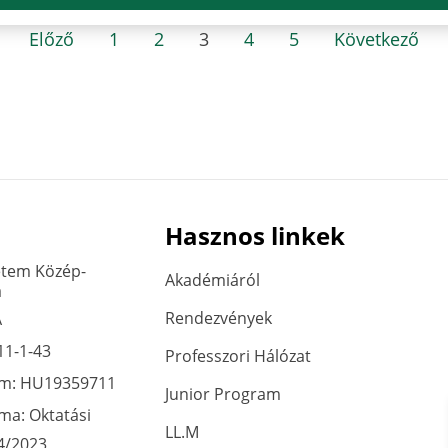
Előző
1
2
3
4
5
Következő
Hasznos linkek
etem Közép-
Akadémiáról
a
Rendezvények
A
11-1-43
Professzori Hálózat
ám: HU19359711
Junior Program
áma: Oktatási
LL.M
4/2023