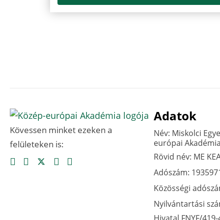
Adatok
Kövessen minket ezeken a
Név: Miskolci Egy
európai Akadémi
felületeken is:
Rövid név: ME KE
Adószám: 193597
Közösségi adósz
Nyilvántartási sz
Hivatal FNYF/419-