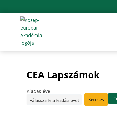
Skip
to
content
CEA Lapszámok
Kiadás éve
T
Keresés