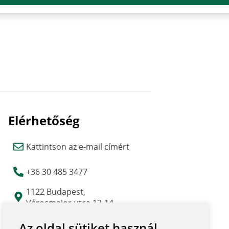
Elérhetőség
Kattintson az e-mail címért
+36 30 485 3477
1122 Budapest,
Városmajor utca 12-14.
(Major Udvar Irodaház)
Az oldal sütiket használ