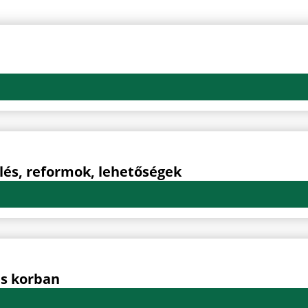
Oldal
Oldal
Oldal
Oldal
Oldal
kelés, reformok, lehetőségek
is korban