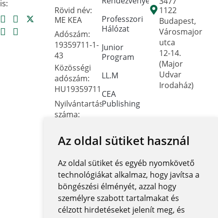
Rendezvények
3477
is:
Rövid név:
1122
Professzori
ME KEA
Budapest,
Hálózat
Városmajor
Adószám:
utca
19359711-1-
Junior
12-14.
43
Program
(Major
Közösségi
Udvar
LL.M
adószám:
Irodaház)
HU19359711
CEA
Nyilvántartási
Publishing
száma:
Dokumentumtár
Oktatási
Hivatal
Az oldal sütiket használ
Kapcsolat
FNYF/419-
Közérdekű
4/2023
Az oldal sütiket és egyéb nyomkövető
adatok
Székhely:
technológiákat alkalmaz, hogy javítsa a
1122
Közadatkereső
böngészési élményét, azzal hogy
Budapest,
rendszer
személyre szabott tartalmakat és
Városmajor
célzott hirdetéseket jelenít meg, és
Központi
utca 12-14.