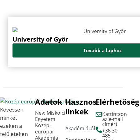
University of Győr
Tovább a laphoz
Adatok
Hasznos
Elérhetőség
Kövessen
linkek
Név: Miskolci
Kattintson
minket
Egyetem
az e-mail
címért
Közép-
ezeken a
Akadémiáról
+36 30
európai
felületeken
485
Akadémia