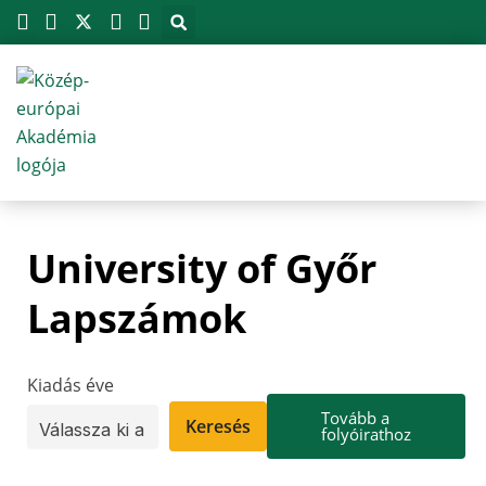
Megszakítás
Skip
to
content
University of Győr
Lapszámok
Kiadás éve
Tovább a
Keresés
folyóirathoz