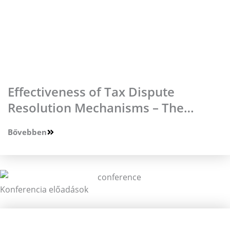
Effectiveness of Tax Dispute
Resolution Mechanisms – The
Impact of the European Legal
Bővebben
Framework on National Jurisdiction
Konferencia előadások