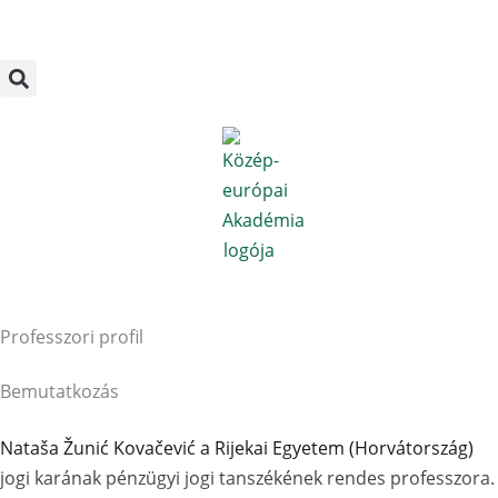
Megszakítás
Skip
to
content
Professzori profil
Bemutatkozás
Nataša Žunić Kovačević a Rijekai Egyetem (Horvátország)
jogi karának pénzügyi jogi tanszékének rendes professzora.