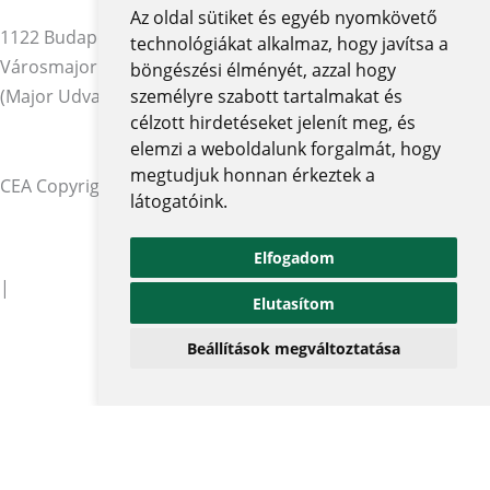
Az oldal sütiket és egyéb nyomkövető
1122 Budapest,
technológiákat alkalmaz, hogy javítsa a
Városmajor utca 12-14.
böngészési élményét, azzal hogy
(Major Udvar Irodaház)
személyre szabott tartalmakat és
célzott hirdetéseket jelenít meg, és
elemzi a weboldalunk forgalmát, hogy
megtudjuk honnan érkeztek a
CEA Copyright © 2026 | Minden jog fenntartva
látogatóink.
Adatvédelmi szabályzat és tájékoztatók
Elfogadom
|
Elutasítom
Beállítások megváltoztatása
Impresszum