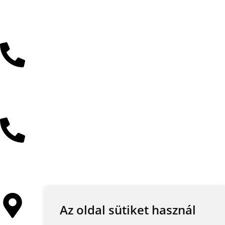
Kattintson az e-mail címért
+36 30 485 3477
+36 30 384 4597
Az oldal sütiket használ