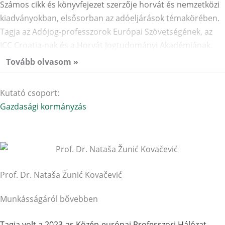
Számos cikk és könyvfejezet szerzője horvát és nemzetközi
kiadványokban, elsősorban az adóeljárások témakörében.
Tagja az Adójog-professzorok Európai Szövetségének, az
ICC Croatia-nak és a Horvát Jogtudományi Akadémiának.
Tovább olvasom »
Kutató csoport:
Gazdasági kormányzás
Prof. Dr. Nataša Žunić Kovačević
Munkásságáról bővebben
Tagja volt a 2023-as Közép-európai Professzori Hálózat