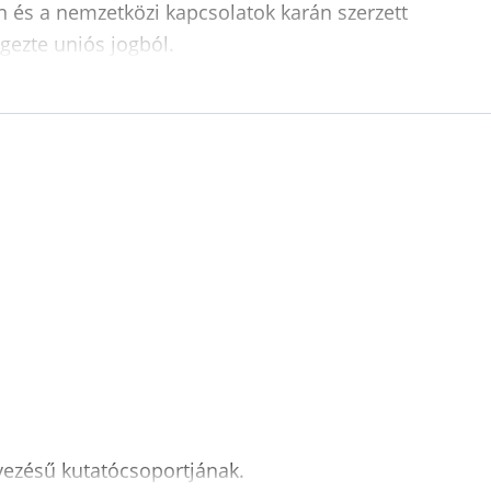
n és a nemzetközi kapcsolatok karán szerzett
gezte uniós jogból.
vezésű kutatócsoportjának.