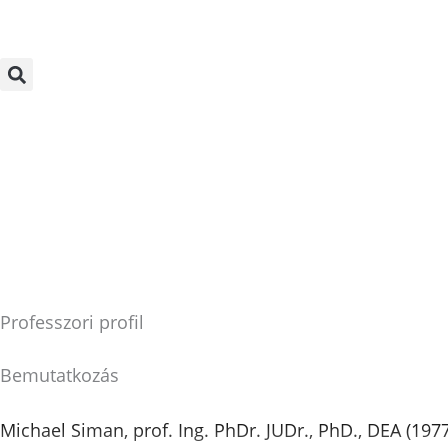
Skip
to
content
Professzori profil
Bemutatkozás
Michael Siman, prof. Ing. PhDr. JUDr., PhD., DEA (19