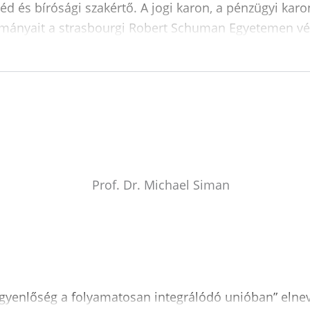
 és bírósági szakértő. A jogi karon, a pénzügyi karo
ulmányait a strasbourgi Robert Schuman Egyetemen vé
Egyenlőség a folyamatosan integrálódó unióban” elne