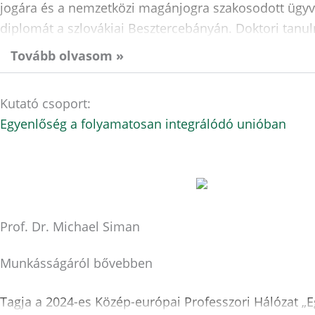
jogára és a nemzetközi magánjogra szakosodott ügyvéd
diplomát a szlovákiai Besztercebányán. Doktori tan
Tovább olvasom »
Kutató csoport:
Egyenlőség a folyamatosan integrálódó unióban
Prof. Dr. Michael Siman
Munkásságáról bővebben
Tagja a 2024-es Közép-európai Professzori Hálózat „