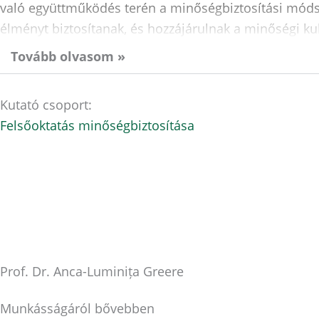
való együttműködés terén a minőségbiztosítási módsz
élményt biztosítanak, és hozzájárulnak a minőségi kul
Tovább olvasom »
Kutató csoport:
Felsőoktatás minőségbiztosítása
Prof. Dr. Anca-Luminița Greere
Munkásságáról bővebben