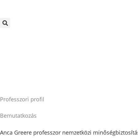
Skip
to
content
Professzori profil
Bemutatkozás
Anca Greere professzor nemzetközi minőségbiztosítási