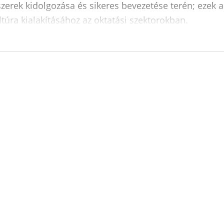
erek kidolgozása és sikeres bevezetése terén; ezek a
túra kialakításához az oktatási szektorokban.