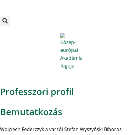
Megszakítás
Skip
to
content
Professzori profil
Bemutatkozás
Wojciech Federczyk a varsói Stefan Wyszyński Bíboros