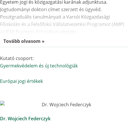
Egyetem jogi és közigazgatási karának adjunktusa.
Jogtudományi doktori címet szerzett és ügyvéd.
Posztgraduális tanulmányait a Varsói Közgazdasági
Főiskolán és a Felsőfokú Vállalatvezetési Programot (AMP)
az IESE Business Schoolban végezte.
Tovább olvasom »
Kutató csoport:
Gyermekvédelem és új technológiák
Európai jogi értékek
Dr. Wojciech Federczyk