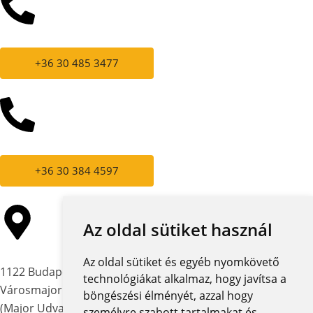
+36 30 485 3477
+36 30 384 4597
Az oldal sütiket használ
Az oldal sütiket és egyéb nyomkövető
1122 Budapest,
technológiákat alkalmaz, hogy javítsa a
Városmajor utca 12-14.
böngészési élményét, azzal hogy
(Major Udvar Irodaház)
személyre szabott tartalmakat és