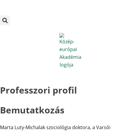
Megszakítás
Skip
to
content
Professzori profil
Bemutatkozás
Marta Luty-Michalak szociológia doktora, a Varsói