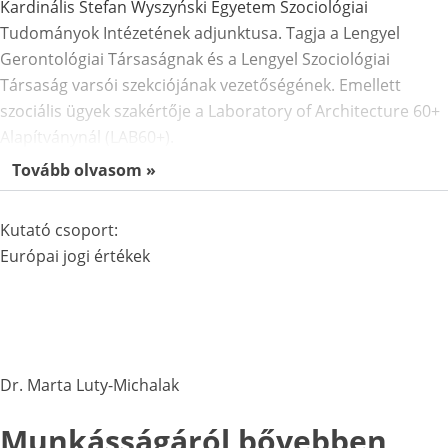
Kardinális Stefan Wyszyński Egyetem Szociológiai
Tudományok Intézetének adjunktusa. Tagja a Lengyel
Gerontológiai Társaságnak és a Lengyel Szociológiai
Társaság varsói szekciójának vezetőségének. Emellett
szociális ügyek szakértője a Laboratory of Architecture 60+
Alapítványnál (LAB60+).
Tovább olvasom »
Kutató csoport:
Európai jogi értékek
Dr. Marta Luty-Michalak
Munkásságáról bővebben