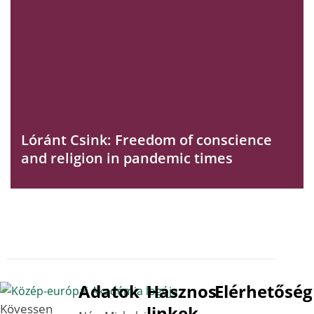
Lóránt Csink: Freedom of conscience
and religion in pandemic times
Adatok
Hasznos
Elérhetőség
Kövessen
linkek