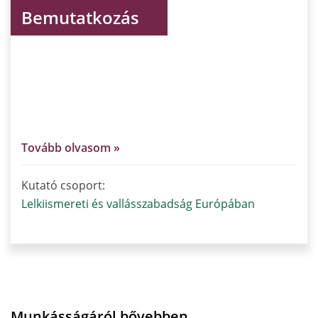
Bemutatkozás
Csink Lóránt a Pázmány Péter Katolikus Egyetem
Állam- és Jogtudományi Karának alkotmányjogász
professzora. Mintegy 150 publikáció (köztük négy
könyv) szerzője az alkotmányjog és az
összehasonlító jog területén.
Tovább olvasom »
Kutató csoport:
Lelkiismereti és vallásszabadság Európában
Munkásságáról bővebben