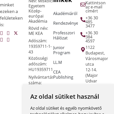
Név: Miskolci
Kattintson
minket
Egyetem
az e-mail
Közép-
címért
ezeken a
Akadémiáról
európai
felületeken
+36 30
Akadémia
485
Rendezvények
is:
3477
Rövid név:
Professzori
+36 30
ME KEA
384
Hálózat
Adószám:
4597
19359711-1-
1122
Junior
43
Program
Budapest,
Közösségi
Városmajor
LL.M
adószám:
utca
HU19359711
12-14.
CEA
(Major
Nyilvántartási
Publishing
Udvar
száma:
Irodaház)
Dokumentumtár
Oktatási
Hivatal
Az oldal sütiket használ
Kapcsolat
FNYF/419-
Közérdekű
4/2023
Az oldal sütiket és egyéb nyomkövető
adatok
Székhely: