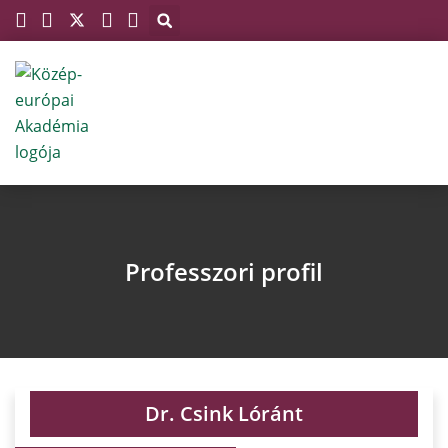
Megszakítás
Skip
to
content
Professzori profil
Dr. Csink Lóránt