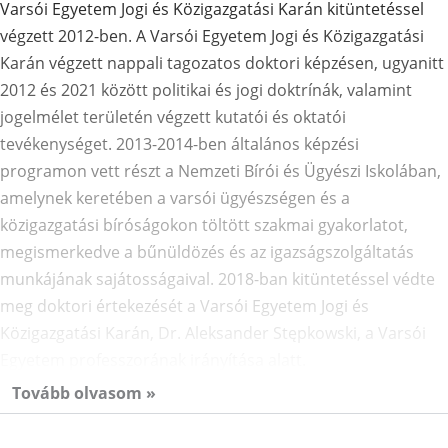
Varsói Egyetem Jogi és Közigazgatási Karán kitüntetéssel
végzett 2012-ben. A Varsói Egyetem Jogi és Közigazgatási
Karán végzett nappali tagozatos doktori képzésen, ugyanitt
2012 és 2021 között politikai és jogi doktrínák, valamint
jogelmélet területén végzett kutatói és oktatói
tevékenységet. 2013-2014-ben általános képzési
programon vett részt a Nemzeti Bírói és Ügyészi Iskolában,
amelynek keretében a varsói ügyészségen és a
közigazgatási bíróságokon töltött szakmai gyakorlatot,
megismerkedve a bűnüldözés és az igazságszolgáltatás
munkájának sajátosságaival. 2018-ban kitüntetéssel védte
meg doktori értekezését a Varsói Egyetem Jogi és
Közigazgatási Karán, Dr. Aleksander Stępkowski, a Varsói
Egyetem professzorának irányítása alatt.
Tovább olvasom »