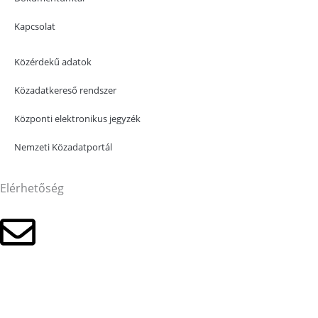
Kapcsolat
Közérdekű adatok
Közadatkereső rendszer
Központi elektronikus jegyzék
Nemzeti Közadatportál
Elérhetőség
Kattintson az e-mail címért