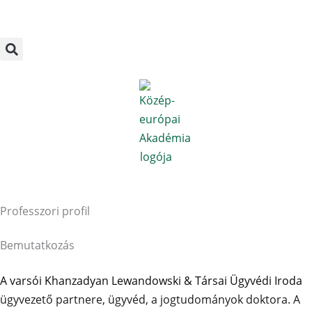
Megszakítás
Skip
to
content
Professzori profil
Bemutatkozás
A varsói Khanzadyan Lewandowski & Társai Ügyvédi Iroda
ügyvezető partnere, ügyvéd, a jogtudományok doktora. A