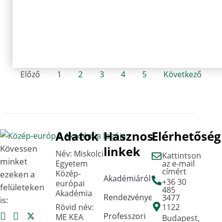
Előző
1
2
3
4
5
Következő
Adatok
Hasznos
Elérhetőség
Kövessen
linkek
Név: Miskolci
Kattintson
minket
Egyetem
az e-mail
címért
Közép-
ezeken a
Akadémiáról
+36 30
európai
felületeken
485
Akadémia
Rendezvények
3477
is:
Rövid név:
1122
Professzori
ME KEA
Budapest,