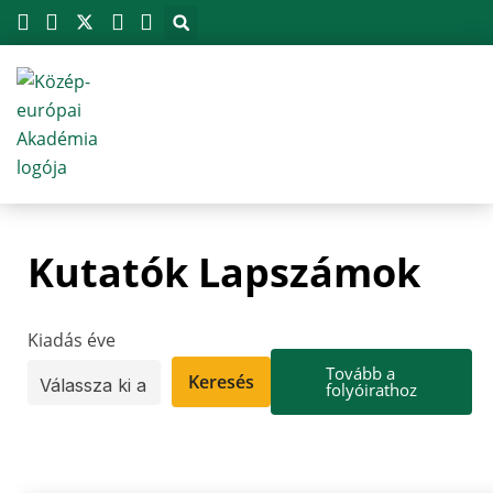
Megszakítás
Skip
to
content
Kutatók Lapszámok
Kiadás éve
Tovább a
Keresés
folyóirathoz