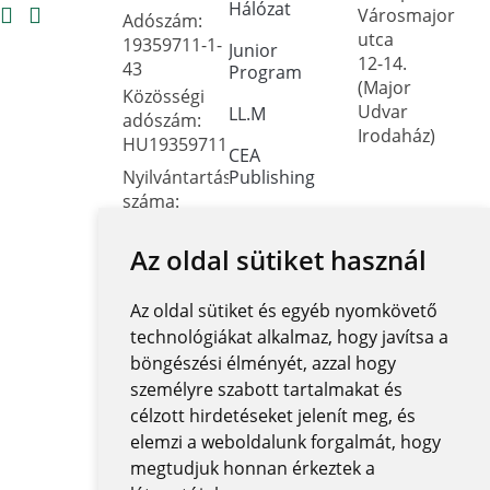
Hálózat
Városmajor
Adószám:
utca
19359711-1-
Junior
12-14.
43
Program
(Major
Közösségi
Udvar
LL.M
adószám:
Irodaház)
HU19359711
CEA
Nyilvántartási
Publishing
száma:
Dokumentumtár
Oktatási
Hivatal
Az oldal sütiket használ
Kapcsolat
FNYF/419-
Közérdekű
4/2023
Az oldal sütiket és egyéb nyomkövető
adatok
Székhely:
technológiákat alkalmaz, hogy javítsa a
1122
Közadatkereső
böngészési élményét, azzal hogy
Budapest,
rendszer
személyre szabott tartalmakat és
Városmajor
célzott hirdetéseket jelenít meg, és
Központi
utca 12-14.
elemzi a weboldalunk forgalmát, hogy
elektronikus
jegyzék
megtudjuk honnan érkeztek a