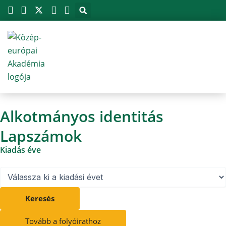
Megszakítás
Skip
to
content
Alkotmányos identitás
Lapszámok
Kiadás éve
Keresés
Tovább a folyóirathoz