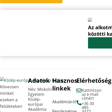
Az alkotm
közötti k
Adatok
Hasznos
Elérhetőség
Kövessen
linkek
Név: Miskolci
Kattintson
minket
Egyetem
az e-mail
címért
Közép-
ezeken a
Akadémiáról
+36 30
európai
felületeken
485
Akadémia
Rendezvények
3477