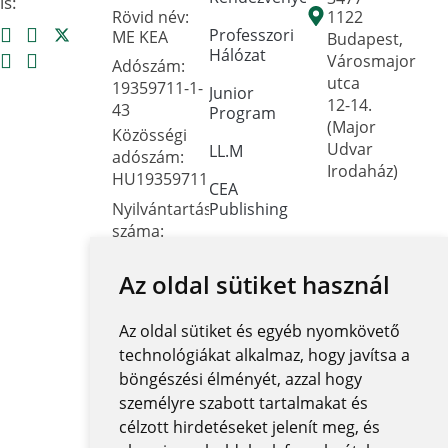
is:
Rövid név:
1122
Professzori
ME KEA
Budapest,
Hálózat
Városmajor
Adószám:
utca
19359711-1-
Junior
12-14.
43
Program
(Major
Közösségi
Udvar
LL.M
adószám:
Irodaház)
HU19359711
CEA
Nyilvántartási
Publishing
száma:
Dokumentumtár
Oktatási
Hivatal
Az oldal sütiket használ
Kapcsolat
FNYF/419-
Közérdekű
4/2023
Az oldal sütiket és egyéb nyomkövető
adatok
Székhely:
technológiákat alkalmaz, hogy javítsa a
1122
Közadatkereső
böngészési élményét, azzal hogy
Budapest,
rendszer
személyre szabott tartalmakat és
Városmajor
célzott hirdetéseket jelenít meg, és
Központi
utca 12-14.