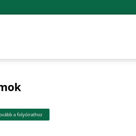
ámok
ovább a folyóirathoz