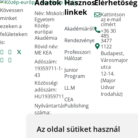
Adatok
Hasznos
Elérhetőség
Kövessen
linkek
Név: Miskolci
Kattintson
minket
Egyetem
az e-mail
címért
Közép-
ezeken a
Akadémiáról
+36 30
európai
felületeken
485
Akadémia
Rendezvények
3477
is:
Rövid név:
1122
Professzori
ME KEA
Budapest,
Hálózat
Városmajor
Adószám:
utca
19359711-1-
Junior
12-14.
43
Program
(Major
Közösségi
Udvar
LL.M
adószám:
Irodaház)
HU19359711
CEA
Nyilvántartási
Publishing
száma:
Dokumentumtár
Oktatási
Hivatal
Az oldal sütiket használ
Kapcsolat
FNYF/419-