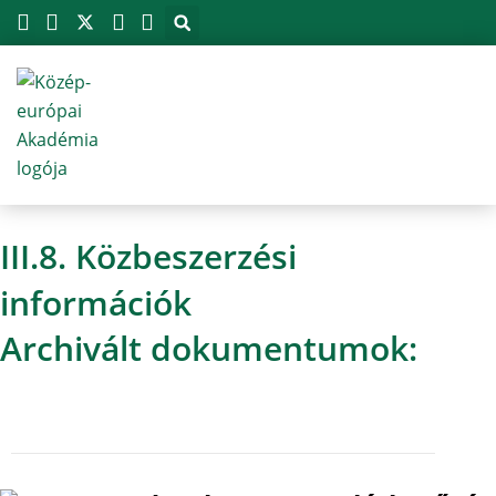
Megszakítás
Skip
to
content
III.8. Közbeszerzési
információk
Archivált dokumentumok: