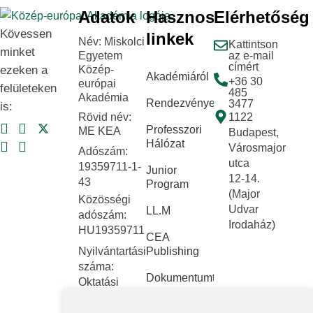
Adatok
Hasznos
Elérhetőség
Kövessen
linkek
Név: Miskolci
Kattintson
minket
Egyetem
az e-mail
címért
ezeken a
Közép-
Akadémiáról
+36 30
európai
felületeken
485
Akadémia
Rendezvények
3477
is:
Rövid név:
1122
Professzori
ME KEA
Budapest,
Hálózat
Városmajor
Adószám:
utca
19359711-1-
Junior
12-14.
43
Program
(Major
Közösségi
Udvar
LL.M
adószám:
Irodaház)
HU19359711
CEA
Nyilvántartási
Publishing
száma:
Dokumentumtár
Oktatási
Hivatal
Kapcsolat
FNYF/419-