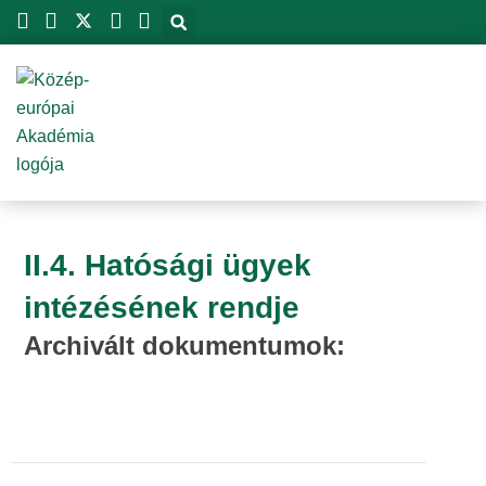
Skip
to
content
II.4. Hatósági ügyek
intézésének rendje
Archivált dokumentumok: