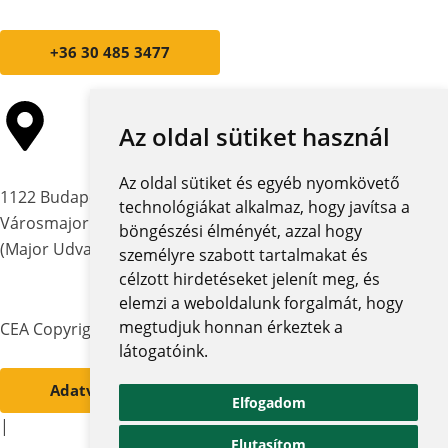
+36 30 485 3477
Az oldal sütiket használ
Az oldal sütiket és egyéb nyomkövető
1122 Budapest,
technológiákat alkalmaz, hogy javítsa a
Városmajor utca 12-14.
böngészési élményét, azzal hogy
(Major Udvar Irodaház)
személyre szabott tartalmakat és
célzott hirdetéseket jelenít meg, és
elemzi a weboldalunk forgalmát, hogy
megtudjuk honnan érkeztek a
CEA Copyright © 2026 | Minden jog fenntartva
látogatóink.
Adatvédelmi szabályzat és tájékoztatók
Elfogadom
|
Elutasítom