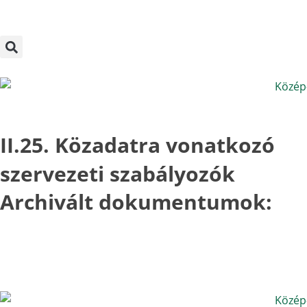
Megszakítás
Skip
to
content
II.25. Közadatra vonatkozó
szervezeti szabályozók
Archivált dokumentumok: