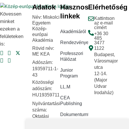
Adatok
Hasznos
Elérhetőség
Kövessen
linkek
Név: Miskolci
Kattintson
minket
Egyetem
az e-mail
címért
ezeken a
Közép-
Akadémiáról
+36 30
európai
felületeken
485
Akadémia
Rendezvények
3477
is:
Rövid név:
1122
Professzori
ME KEA
Budapest,
Hálózat
Városmajor
Adószám:
utca
19359711-1-
Junior
12-14.
43
Program
(Major
Közösségi
Udvar
LL.M
adószám:
Irodaház)
HU19359711
CEA
Nyilvántartási
Publishing
száma:
Dokumentumtár
Oktatási
Hivatal
Kapcsolat
FNYF/419-