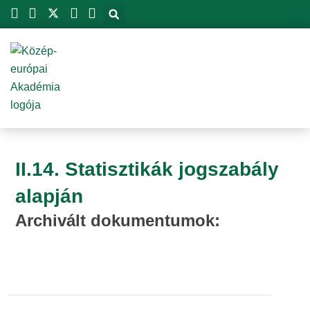
Skip
to
content
II.14. Statisztikák jogszabály
alapján
Archivált dokumentumok: