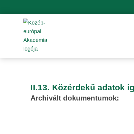
Skip
to
content
II.13. Közérdekű adatok i
Archivált dokumentumok: