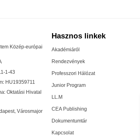
Hasznos linkek
etem Közép-európai
Akadémiáról
Rendezvények
A
1-1-43
Professzori Hálózat
ám: HU19359711
Junior Program
a: Oktatási Hivatal
LL.M
CEA Publishing
dapest, Városmajor
Dokumentumtár
Kapcsolat