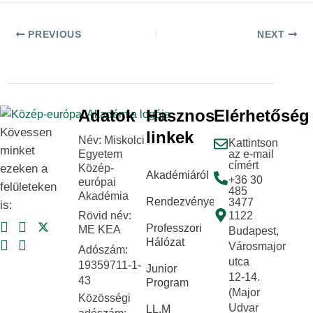
PREVIOUS
NEXT
Adatok
Hasznos
Elérhetőség
Kövessen
linkek
Név: Miskolci
Kattintson
minket
Egyetem
az e-mail
címért
ezeken a
Közép-
Akadémiáról
+36 30
európai
felületeken
485
Akadémia
Rendezvények
3477
is:
Rövid név:
1122
Professzori
ME KEA
Budapest,
Hálózat
Városmajor
Adószám:
utca
19359711-1-
Junior
12-14.
43
Program
(Major
Közösségi
Udvar
LL.M