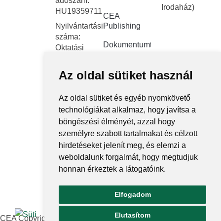
adószám:
Irodaház)
HU19359711
CEA
Nyilvántartási
Publishing
száma:
Dokumentumtár
Oktatási
Hivatal
Kapcsolat
FNYF/419-
Az oldal sütiket használ
Közérdekű
4/2023
adatok
Székhely:
Az oldal sütiket és egyéb nyomkövető
1122
Közadatkereső
technológiákat alkalmaz, hogy javítsa a
Budapest,
rendszer
böngészési élményét, azzal hogy
Városmajor
személyre szabott tartalmakat és célzott
Központi
utca 12-14.
hirdetéseket jelenít meg, és elemzi a
elektronikus
jegyzék
weboldalunk forgalmát, hogy megtudjuk
honnan érkeztek a látogatóink.
Nemzeti
Közadatportál
Elfogadom
Ugrás az o
Elutasítom
CEA Copyright © 2026 | Minden jog fenntartva