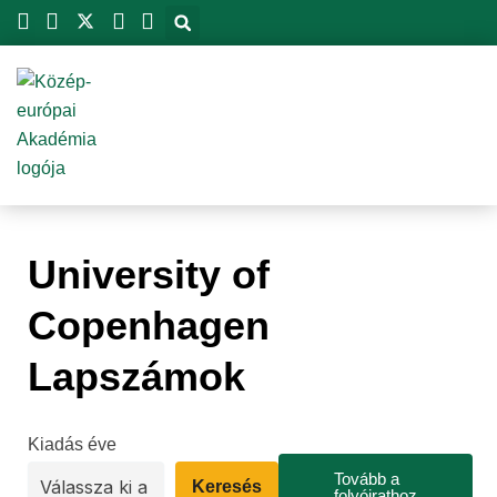
Skip
to
content
University of
Copenhagen
Lapszámok
Kiadás éve
Tovább a
Keresés
folyóirathoz