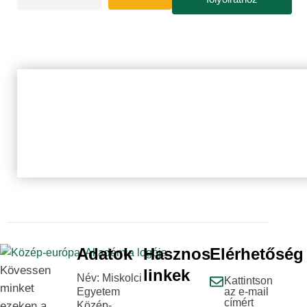
Adatok
Hasznos
Elérhetőség
Kövessen
linkek
Név: Miskolci
Kattintson
minket
Egyetem
az e-mail
címért
ezeken a
Közép-