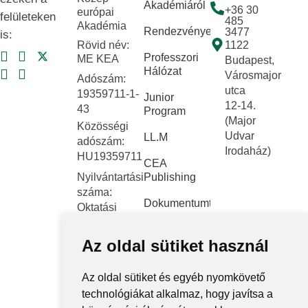
Akadémiáról
+36 30
európai
felületeken
485
Akadémia
Rendezvények
3477
is:
Rövid név:
1122
Professzori
ME KEA
Budapest,
Hálózat
Városmajor
Adószám:
utca
19359711-1-
Junior
12-14.
43
Program
(Major
Közösségi
Udvar
LL.M
adószám:
Irodaház)
HU19359711
CEA
Nyilvántartási
Publishing
száma:
Dokumentumtár
Oktatási
Hivatal
Kapcsolat
FNYF/419-
Az oldal sütiket használ
Közérdekű
4/2023
adatok
Székhely:
Az oldal sütiket és egyéb nyomkövető
1122
Közadatkereső
technológiákat alkalmaz, hogy javítsa a
Budapest,
rendszer