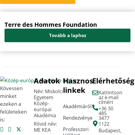
Terre des Hommes Foundation
Tovább a laphoz
Adatok
Hasznos
Elérhetőség
Kövessen
linkek
Név: Miskolci
Kattintson
minket
Egyetem
az e-mail
címért
Közép-
ezeken a
Akadémiáról
+36 30
európai
felületeken
485
Akadémia
Rendezvények
3477
is:
Rövid név:
1122
Professzori
ME KEA
Budapest,