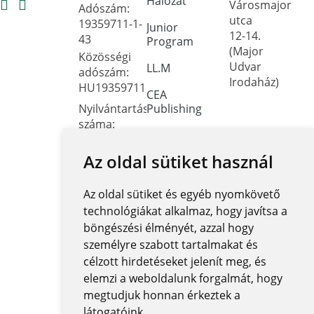
Hálózat
Városmajor
Adószám:
utca
19359711-1-
Junior
12-14.
43
Program
(Major
Közösségi
Udvar
LL.M
adószám:
Irodaház)
HU19359711
CEA
Nyilvántartási
Publishing
száma:
Dokumentumtár
Oktatási
Hivatal
Az oldal sütiket használ
Kapcsolat
FNYF/419-
Közérdekű
4/2023
Az oldal sütiket és egyéb nyomkövető
adatok
Székhely:
technológiákat alkalmaz, hogy javítsa a
1122
Közadatkereső
böngészési élményét, azzal hogy
Budapest,
rendszer
személyre szabott tartalmakat és
Városmajor
célzott hirdetéseket jelenít meg, és
Központi
utca 12-14.
elemzi a weboldalunk forgalmát, hogy
elektronikus
jegyzék
megtudjuk honnan érkeztek a
látogatóink.