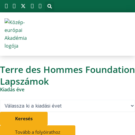
Megszakítás
Skip
to
content
Terre des Hommes Foundation
Lapszámok
Kiadás éve
Keresés
Tovább a folyóirathoz