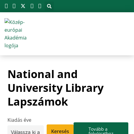
Megszakítás
Skip
to
content
National and
University Library
Lapszámok
Kiadás éve
Tovább a
Keresés
folyóirathoz