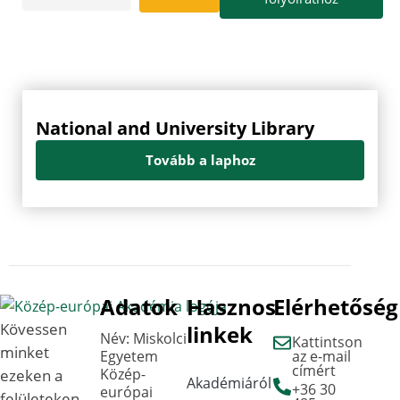
National and University Library
Tovább a laphoz
Adatok
Hasznos
Elérhetőség
Kövessen
linkek
Név: Miskolci
Kattintson
minket
Egyetem
az e-mail
címért
Közép-
ezeken a
Akadémiáról
+36 30
európai
felületeken