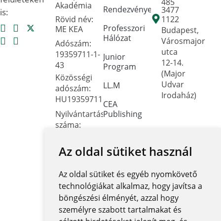
485
Akadémia
Rendezvények
3477
is:
Rövid név:
1122
Professzori
ME KEA
Budapest,
Hálózat
Városmajor
Adószám:
utca
19359711-1-
Junior
12-14.
43
Program
(Major
Közösségi
Udvar
LL.M
adószám:
Irodaház)
HU19359711
CEA
Nyilvántartási
Publishing
száma:
Dokumentumtár
Oktatási
Hivatal
Az oldal sütiket használ
Kapcsolat
FNYF/419-
Közérdekű
4/2023
Az oldal sütiket és egyéb nyomkövető
adatok
Székhely:
technológiákat alkalmaz, hogy javítsa a
1122
Közadatkereső
böngészési élményét, azzal hogy
Budapest,
rendszer
személyre szabott tartalmakat és
Városmajor