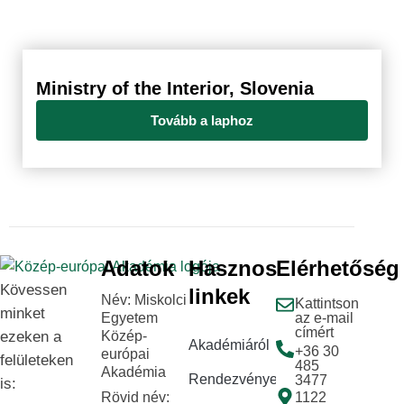
Ministry of the Interior, Slovenia
Tovább a laphoz
Adatok
Hasznos
Elérhetőség
Kövessen
linkek
Név: Miskolci
Kattintson
minket
Egyetem
az e-mail
címért
ezeken a
Közép-
Akadémiáról
+36 30
európai
felületeken
485
Akadémia
Rendezvények
3477
is:
Rövid név:
1122