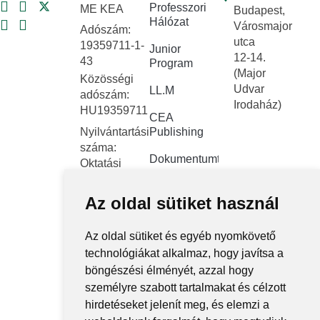
Professzori
ME KEA
Budapest,
Hálózat
Városmajor
Adószám:
utca
19359711-1-
Junior
12-14.
43
Program
(Major
Közösségi
Udvar
LL.M
adószám:
Irodaház)
HU19359711
CEA
Nyilvántartási
Publishing
száma:
Dokumentumtár
Oktatási
Hivatal
Kapcsolat
FNYF/419-
Az oldal sütiket használ
Közérdekű
4/2023
adatok
Székhely:
Az oldal sütiket és egyéb nyomkövető
1122
Közadatkereső
technológiákat alkalmaz, hogy javítsa a
Budapest,
rendszer
böngészési élményét, azzal hogy
Városmajor
személyre szabott tartalmakat és célzott
Központi
utca 12-14.
hirdetéseket jelenít meg, és elemzi a
elektronikus