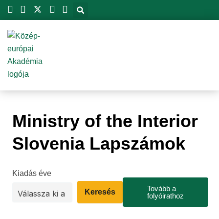
Skip
to
content
Ministry of the Interior
Slovenia Lapszámok
Kiadás éve
Tovább a
Keresés
folyóirathoz