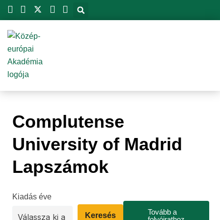
Skip
to
content
Complutense
University of Madrid
Lapszámok
Kiadás éve
Tovább a
Keresés
folyóirathoz