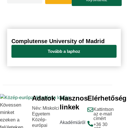
Complutense University of Madrid
Tovább a laphoz
Adatok
Hasznos
Elérhetőség
Kövessen
linkek
Név: Miskolci
Kattintson
minket
Egyetem
az e-mail
címért
ezeken a
Közép-
Akadémiáról
+36 30
európai
felületeken