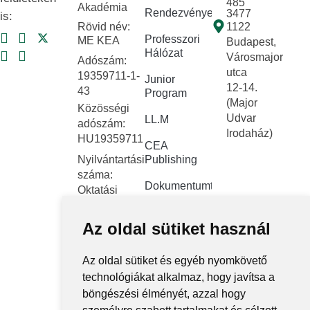
485
Akadémia
Rendezvények
3477
is:
Rövid név:
1122
Professzori
ME KEA
Budapest,
Hálózat
Városmajor
Adószám:
utca
19359711-1-
Junior
12-14.
43
Program
(Major
Közösségi
Udvar
LL.M
adószám:
Irodaház)
HU19359711
CEA
Nyilvántartási
Publishing
száma:
Dokumentumtár
Oktatási
Hivatal
Kapcsolat
FNYF/419-
Az oldal sütiket használ
Közérdekű
4/2023
adatok
Székhely:
Az oldal sütiket és egyéb nyomkövető
1122
Közadatkereső
technológiákat alkalmaz, hogy javítsa a
Budapest,
rendszer
böngészési élményét, azzal hogy
Városmajor