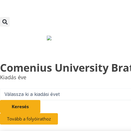
Skip
to
content
Comenius University Bra
Kiadás éve
Keresés
Tovább a folyóirathoz