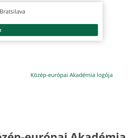
z
özép-európai Akadémia