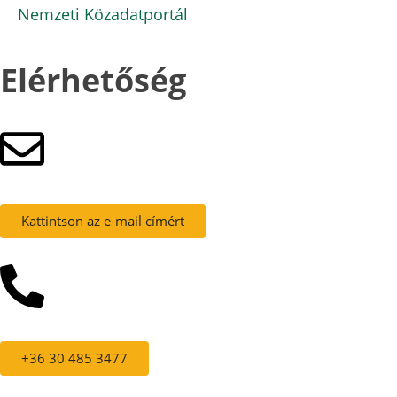
Nemzeti Közadatportál
Elérhetőség
Kattintson az e-mail címért
+36 30 485 3477