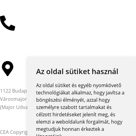
Kattintson az e-mail címért
+36 30 485 3477
Az oldal sütiket használ
Az oldal sütiket és egyéb nyomkövető
1122 Budapest,
technológiákat alkalmaz, hogy javítsa a
Városmajor utca 12-14.
böngészési élményét, azzal hogy
(Major Udvar Irodaház)
személyre szabott tartalmakat és
célzott hirdetéseket jelenít meg, és
elemzi a weboldalunk forgalmát, hogy
megtudjuk honnan érkeztek a
CEA Copyright © 2026 | Minden jog fenntartva