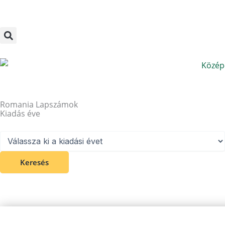
Megszakítás
Skip
to
content
Romania Lapszámok
Kiadás éve
Keresés
Tovább a folyóirathoz
Oldal
Oldal
Oldal
Oldal