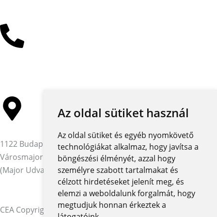
Kattintson az e-mail címért
+36 30 485 3477
Az oldal sütiket használ
Az oldal sütiket és egyéb nyomkövető
1122 Budapest,
technológiákat alkalmaz, hogy javítsa a
Városmajor utca 12-14.
böngészési élményét, azzal hogy
(Major Udvar Irodaház)
személyre szabott tartalmakat és
célzott hirdetéseket jelenít meg, és
elemzi a weboldalunk forgalmát, hogy
megtudjuk honnan érkeztek a
CEA Copyright © 2026 | Minden jog fenntartva
látogatóink.