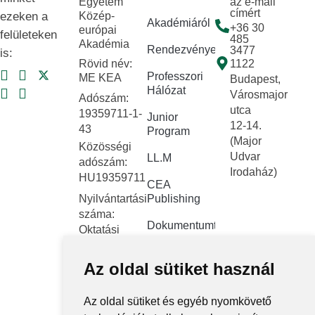
Egyetem
az e-mail
címért
ezeken a
Közép-
Akadémiáról
+36 30
európai
felületeken
485
Akadémia
Rendezvények
3477
is:
Rövid név:
1122
Professzori
ME KEA
Budapest,
Hálózat
Városmajor
Adószám:
utca
19359711-1-
Junior
12-14.
43
Program
(Major
Közösségi
Udvar
LL.M
adószám:
Irodaház)
HU19359711
CEA
Nyilvántartási
Publishing
száma:
Dokumentumtár
Oktatási
Hivatal
Kapcsolat
FNYF/419-
Az oldal sütiket használ
Közérdekű
4/2023
adatok
Székhely:
Az oldal sütiket és egyéb nyomkövető
1122