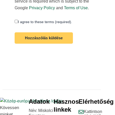
service is required which is subject to the
Google
Privacy Policy
and
Terms of Use
.
I agree to these terms (required).
Adatok
Hasznos
Elérhetőség
Kövessen
linkek
Név: Miskolci
Kattintson
minket