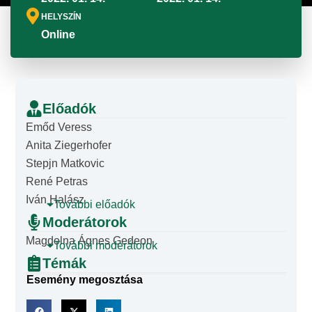
HELYSZÍN
Online
Előadók
Emőd Veress
Anita Ziegerhofer
Stepjn Matkovic
René Petras
Iván Halász
További előadók
Moderátorok
Magdolna Ágnes Gedeon
További moderátorok
Témák
Esemény megosztása