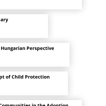
mary
– Hungarian Perspective
t of Child Protection
 Communities in the Adoption,