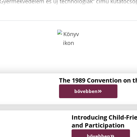
 „Gyermekvédelem és új technológiák” című kutatócso
The 1989 Convention on th
bővebben
Introducing Child-Frie
and Participation
bővebben