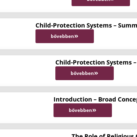
Child-Protection Systems – Sum
bővebben
Child-Protection Systems 
bővebben
Introduction – Broad Concep
bővebben
The Role of Religious