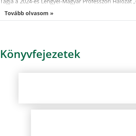
Tagja a 2024-es Lengyel-Magyar Professzori Hálózat
Tovább olvasom »
Könyvfejezetek